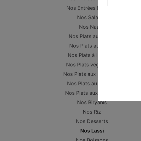
Nos Entrées Beignets
Nos Salades
Nos Naans
Nos Plats au Poulet
Nos Plats au Boeuf
Nos Plats à l'Agneau
Nos Plats végétariens
Nos Plats aux Crevettes
Nos Plats au Poisson
Nos Plats aux Gambas
Nos Biryanis
Nos Riz
Nos Desserts
Nos Lassi
Nos Boissons