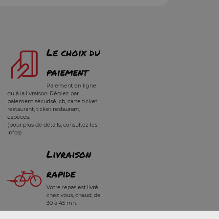
Le choix du
paiement
Paiement en ligne
ou à la livraison. Réglez par
paiement sécurisé, cb, carte ticket
restaurant, ticket restaurant,
espèces.
(pour plus de détails, consultez les
infos)
Livraison
rapide
Votre repas est livré
chez vous, chaud, de
30 à 45 mn.