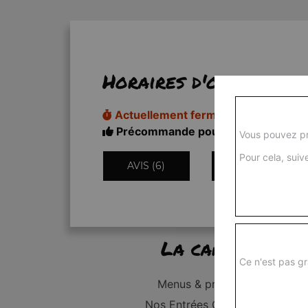
Horaires d'ouverture
Actuellement fermé
Précommande pour 18h50
Vous pouvez pr
Pour cela, suive
AVIS (6)
INFORMATIONS
La carte
Ce n'est pas gr
Menus & promos
Nos Entrées Grillades