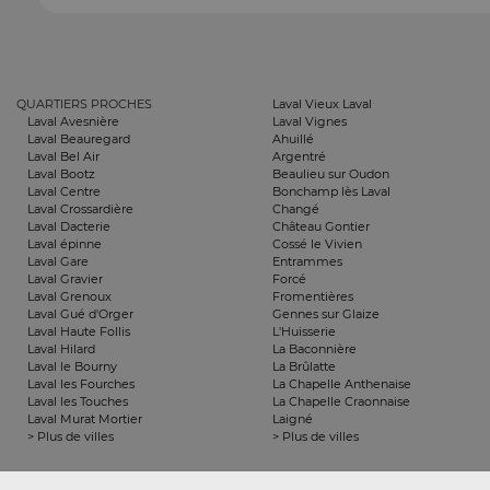
QUARTIERS PROCHES
Laval Vieux Laval
Laval Avesnière
Laval Vignes
Laval Beauregard
Ahuillé
Laval Bel Air
Argentré
Laval Bootz
Beaulieu sur Oudon
Laval Centre
Bonchamp lès Laval
Laval Crossardière
Changé
Laval Dacterie
Château Gontier
Laval épinne
Cossé le Vivien
Laval Gare
Entrammes
Laval Gravier
Forcé
Laval Grenoux
Fromentières
Laval Gué d'Orger
Gennes sur Glaize
Laval Haute Follis
L'Huisserie
Laval Hilard
La Baconnière
Laval le Bourny
La Brûlatte
Laval les Fourches
La Chapelle Anthenaise
Laval les Touches
La Chapelle Craonnaise
Laval Murat Mortier
Laigné
> Plus de villes
> Plus de villes