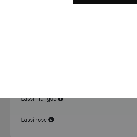
Lassi salé
Lassi sucré
Lassi banane
Lassi mangue
Lassi rose