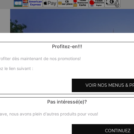
Profitez-en!!!
ofiter dès maintenant de nos promotions!
z le lien suivant :
VOIR NOS MENUS & P
Pas intéressé(e)?
ave, nous avons plein d'autres produits pour vous!
CONTINUEZ