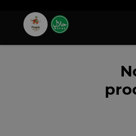
N
pro