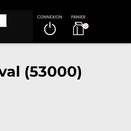
CONNEXION
PANIER
0
val (53000)