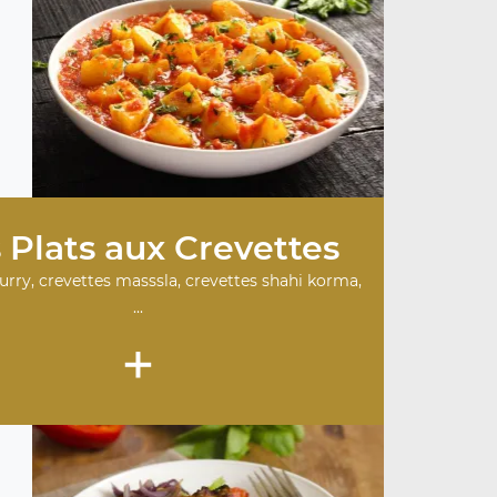
 Plats aux Crevettes
urry, crevettes masssla, crevettes shahi korma,
...
+