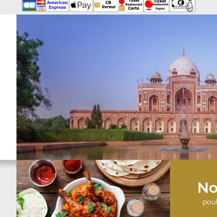
No
poul