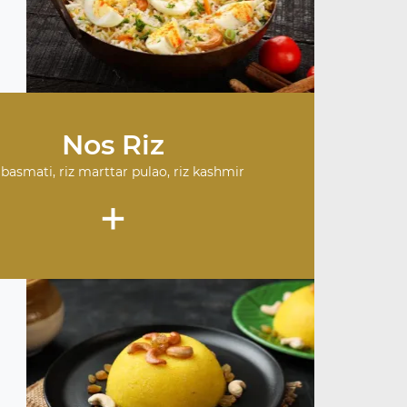
Nos Riz
 basmati, riz marttar pulao, riz kashmir
+