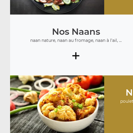
Nos Naans
naan nature, naan au fromage, naan à l'ail, ...
+
N
poulet