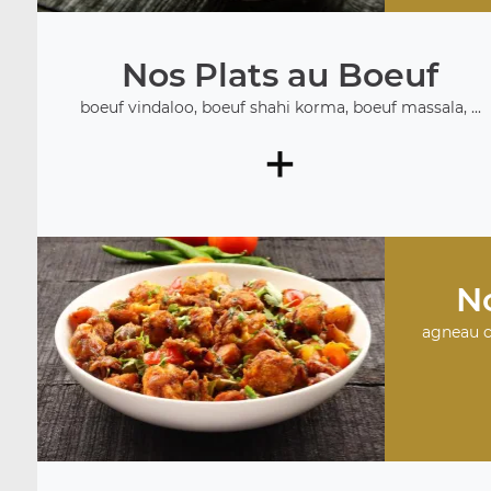
Nos Plats au Boeuf
boeuf vindaloo, boeuf shahi korma, boeuf massala, ...
+
No
agneau c