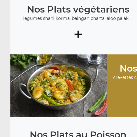
Nos Plats végétariens
légumes shahi korma, baingan bharta, aloo palak, ...
+
Nos
crevettes c
Nos Plats au Poisson