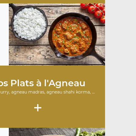
s Plats à l'Agneau
urry, agneau madras, agneau shahi korma, ...
+