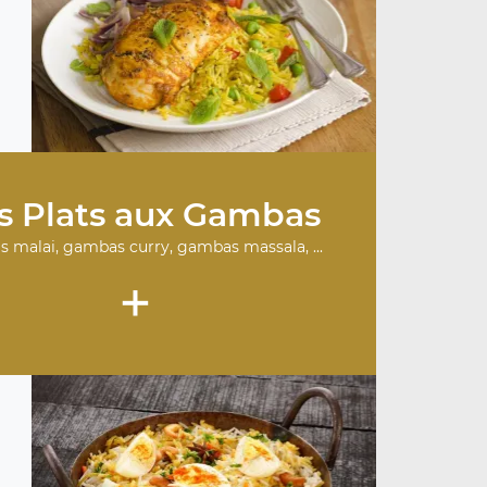
.
s Plats aux Gambas
 malai, gambas curry, gambas massala, ...
+