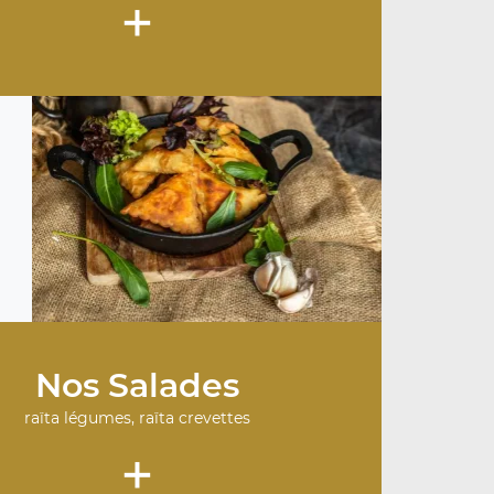
+
Nos Salades
raïta légumes, raïta crevettes
+