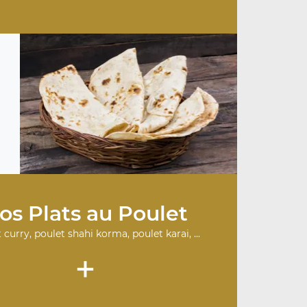
os Plats au Poulet
 curry, poulet shahi korma, poulet karai, ...
+