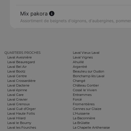
Mix pakora
Assortiment de beignets d'oignons, d'aubergines, pommes
QUARTIERS PROCHES
Laval Vieux Laval
Laval Avesnière
Laval Vignes
Laval Beauregard
Ahuillé
Laval Bel Air
Argentré
Laval Bootz
Beaulieu sur Oudon
Laval Centre
Bonchamp lès Laval
Laval Crossardière
Changé
Laval Dacterie
Château Gontier
Laval épinne
Cossé le Vivien
Laval Gare
Entrammes
Laval Gravier
Forcé
Laval Grenoux
Fromentières
Laval Gué d'Orger
Gennes sur Glaize
Laval Haute Follis
L'Huisserie
Laval Hilard
La Baconnière
Laval le Bourny
La Brûlatte
Laval les Fourches
La Chapelle Anthenaise