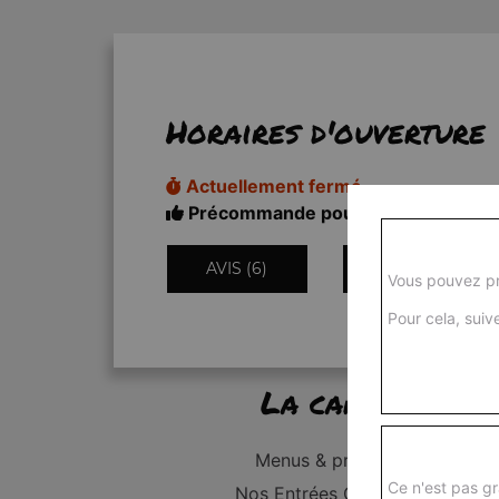
Horaires d'ouverture
Actuellement fermé
Précommande pour 11h50
AVIS (6)
INFORMATIONS
Vous pouvez pr
Pour cela, suive
La carte
Menus & promos
Ce n'est pas gr
Nos Entrées Grillades