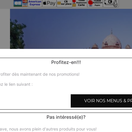
Profitez-en!!!
ofiter dès maintenant de nos promotions!
z le lien suivant :
VOIR NOS MENUS & P
Pas intéressé(e)?
Nos 
ave, nous avons plein d'autres produits pour vous!