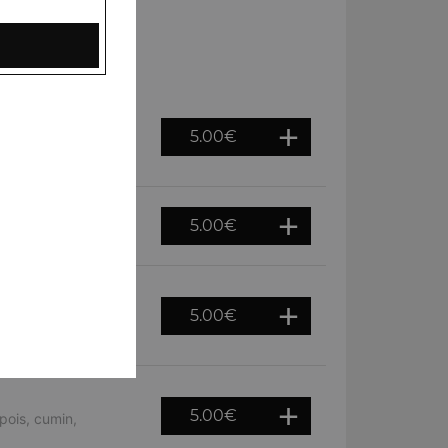
5.00
€
s chiches et des
5.00
€
is chiches et épices
5.00
€
de pois chiches et
5.00
€
pois, cumin,