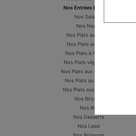
Nos Entrées Beignets
Nos Salades
Nos Naans
Nos Plats au Poulet
Nos Plats au Boeuf
Nos Plats à l'Agneau
Nos Plats végétariens
Nos Plats aux Crevettes
Nos Plats au Poisson
Nos Plats aux Gambas
Nos Biryanis
Nos Riz
Nos Desserts
Nos Lassi
Nos Boissons