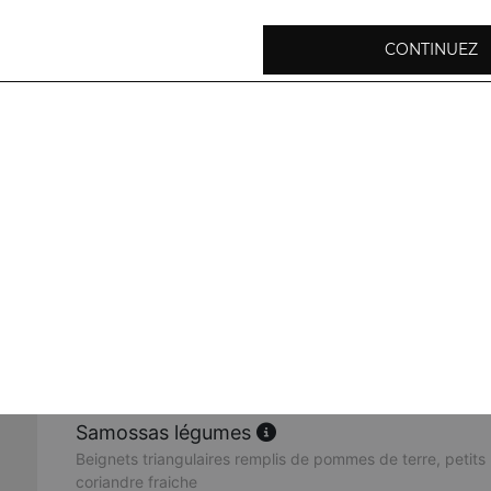
CONTINUEZ
Oignons pakora
Beignets d'oignons frits préparés avec de la farine de poi
herbes fraiches
Baingan pakora
Beignets de rondelles d'aubergines à base de farine de po
Aloo pakora
Beignets de pommes de terre, préparés avec de la farine 
épices
Samossas légumes
Beignets triangulaires remplis de pommes de terre, petits 
coriandre fraiche