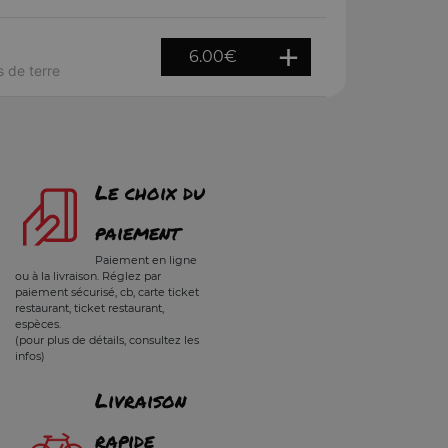
6.00
€
 de terre
Le choix du
paiement
Paiement en ligne
ou à la livraison. Réglez par
paiement sécurisé, cb, carte ticket
restaurant, ticket restaurant,
espèces.
(pour plus de détails, consultez les
infos)
Livraison
rapide