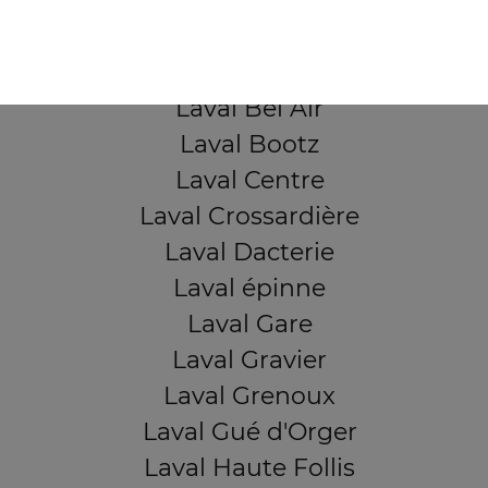
QUARTIERS PROCHES
Laval Avesnière
Laval Beauregard
Laval Bel Air
Laval Bootz
Laval Centre
Laval Crossardière
Laval Dacterie
Laval épinne
Laval Gare
Laval Gravier
Laval Grenoux
Laval Gué d'Orger
Laval Haute Follis