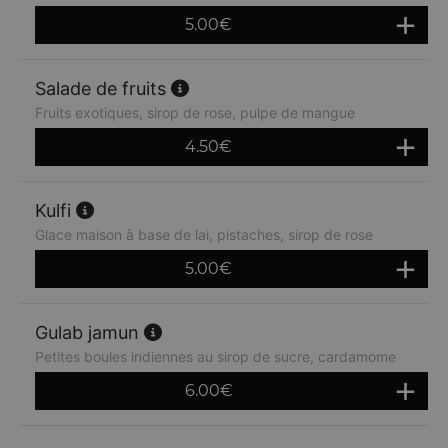
5.00
€
Salade de fruits
Fruits exotiques, sirop de rose, pulpe de mangue
4.50
€
Kulfi
Glace maison à base de lai, pistaches, sirop de rose
5.00
€
Gulab jamun
Petites boules indiennes au sirop de sucre, cardamome
6.00
€