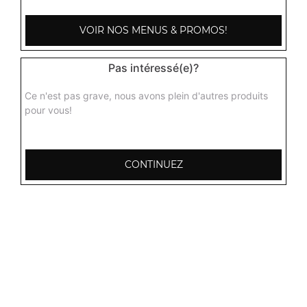
VOIR NOS MENUS & PROMOS!
Pas intéressé(e)?
Ce n'est pas grave, nous avons plein d'autres produits
pour vous!
CONTINUEZ
103, Avenue Robert Buron
53000 Laval
Mentions légales