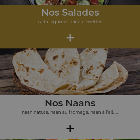
Nos Salades
raïta légumes, raïta crevettes
+
Nos Naans
naan nature, naan au fromage, naan à l'ail, ...
+