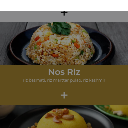
+
Nos Riz
riz basmati, riz marttar pulao, riz kashmir
+