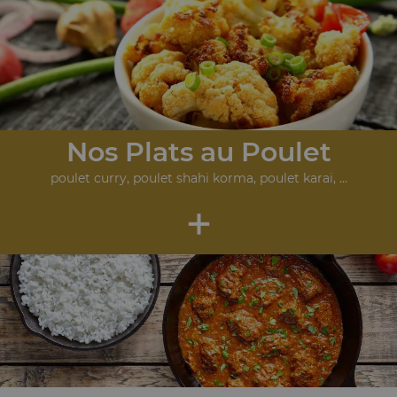
Nos Plats au Poulet
poulet curry, poulet shahi korma, poulet karai, ...
+