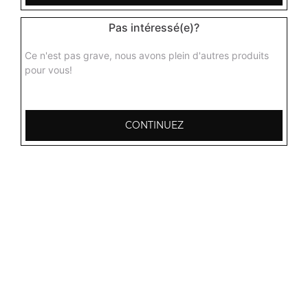
Pas intéressé(e)?
Ce n'est pas grave, nous avons plein d'autres produits
pour vous!
Nos Plats aux Gambas
gambas malai, gambas curry, gambas massala, ...
+
CONTINUEZ
Nos Biryanis
biryani punjab, biryani poulet, biryani agneau, ...