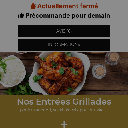
Actuellement fermé
Précommande pour demain
AVIS (6)
INFORMATIONS
Nos Entrées Grillades
poulet tandoori, seekh kebab, poulet tikka, ...
+