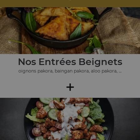
Nos Entrées Beignets
oignons pakora, baingan pakora, aloo pakora, ...
+