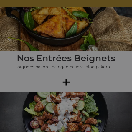
Nos Entrées Beignets
oignons pakora, baingan pakora, aloo pakora, ...
+