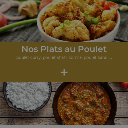
Nos Plats au Poulet
poulet curry, poulet shahi korma, poulet karai, ...
+