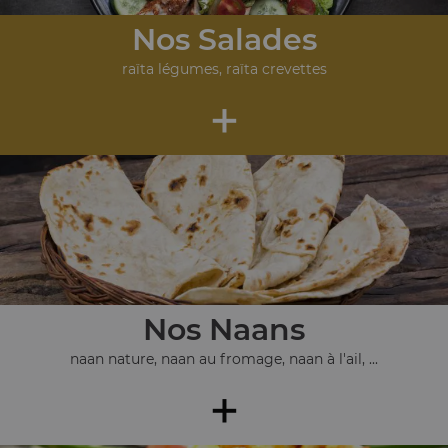
Nos Salades
raïta légumes, raïta crevettes
+
Nos Naans
naan nature, naan au fromage, naan à l'ail, ...
+