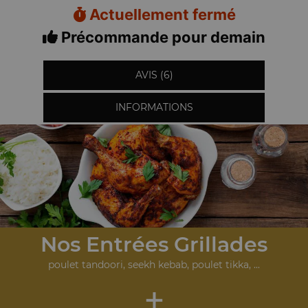
Actuellement fermé
Précommande pour demain
AVIS (6)
INFORMATIONS
Nos Entrées Grillades
poulet tandoori, seekh kebab, poulet tikka, ...
+