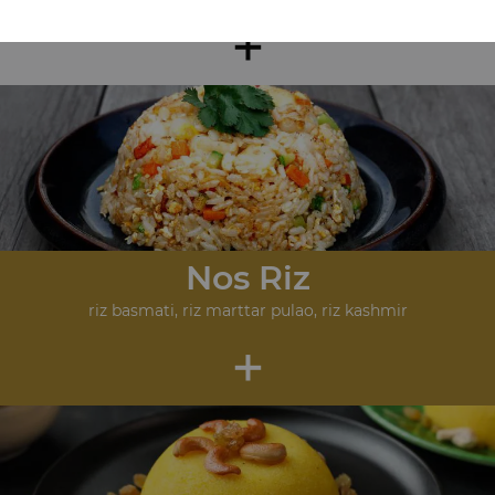
+
Nos Riz
riz basmati, riz marttar pulao, riz kashmir
+