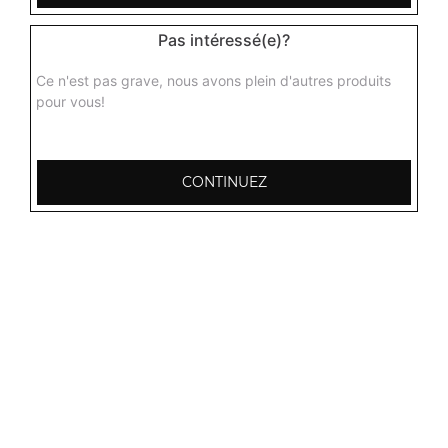
Pas intéressé(e)?
Ce n'est pas grave, nous avons plein d'autres produits
pour vous!
Nos Plats aux Gambas
gambas malai, gambas curry, gambas massala, ...
+
CONTINUEZ
Nos Biryanis
biryani punjab, biryani poulet, biryani agneau, ...