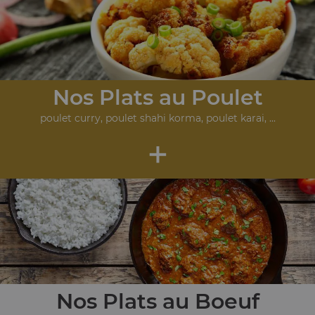
Nos Plats au Poulet
poulet curry, poulet shahi korma, poulet karai, ...
+
Nos Plats au Boeuf