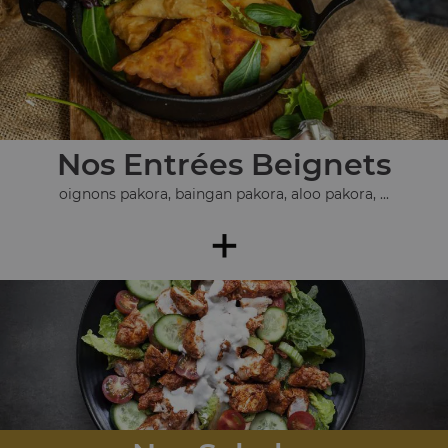
Nos Entrées Beignets
oignons pakora, baingan pakora, aloo pakora, ...
+