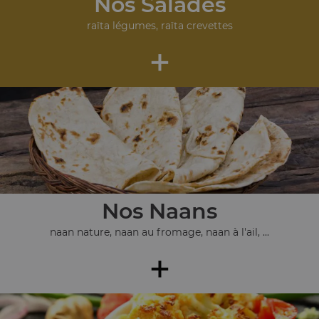
Nos Salades
raïta légumes, raïta crevettes
+
Nos Naans
naan nature, naan au fromage, naan à l'ail, ...
+