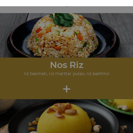
+
Nos Riz
riz basmati, riz marttar pulao, riz kashmir
+