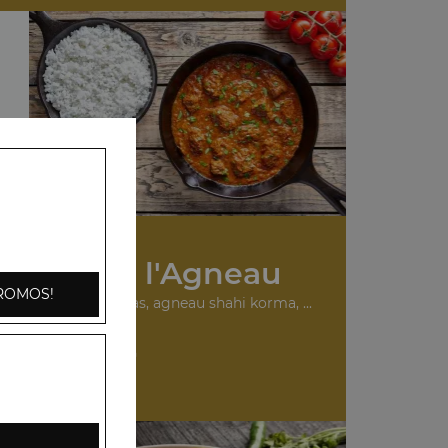
s Plats à l'Agneau
ROMOS!
urry, agneau madras, agneau shahi korma, ...
+