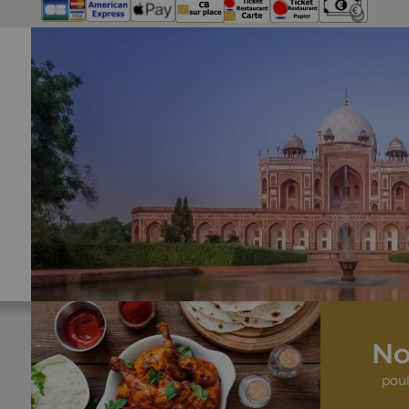
No
poul