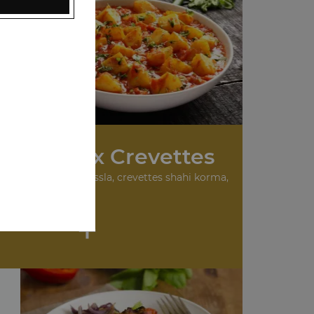
 Plats aux Crevettes
urry, crevettes masssla, crevettes shahi korma,
...
+