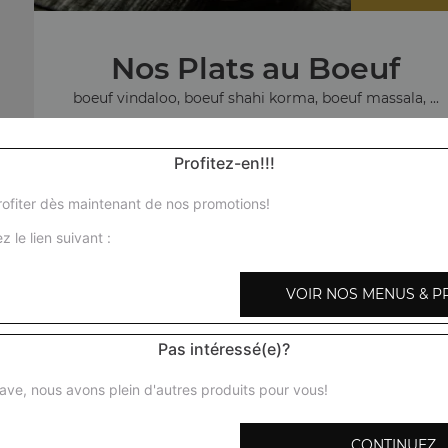
Nos Plats au Boeuf
boeuf vindaloo, boeuf shahi korma, boeuf massala, ...
+
Profitez-en!!!
ofiter dès maintenant de nos promotions!
z le lien suivant :
No
VOIR NOS MENUS & P
agneau c
Pas intéressé(e)?
ave, nous avons plein d'autres produits pour vous!
CONTINUEZ