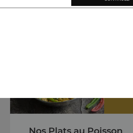
Nos Plats végétariens
légumes shahi korma, baingan bharta, aloo palak, ...
+
Nos
crevettes c
Nos Plats au Poisson