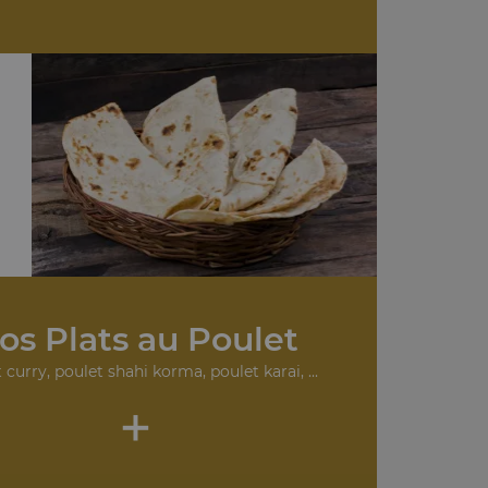
os Plats au Poulet
 curry, poulet shahi korma, poulet karai, ...
+