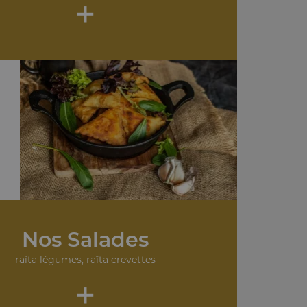
+
Nos Salades
raïta légumes, raïta crevettes
+