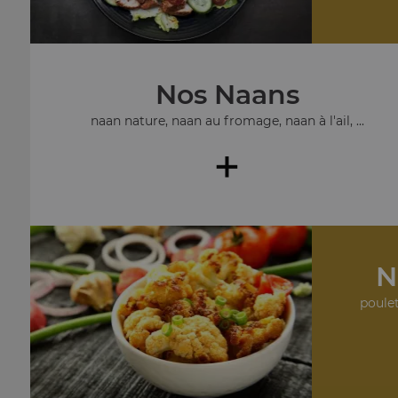
Nos Naans
naan nature, naan au fromage, naan à l'ail, ...
+
N
poulet