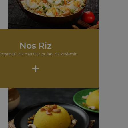
Nos Riz
 basmati, riz marttar pulao, riz kashmir
+