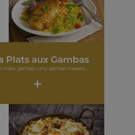
.
s Plats aux Gambas
 malai, gambas curry, gambas massala, ...
+