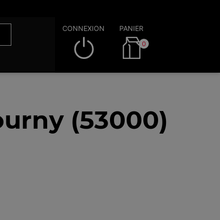
CONNEXION
PANIER
0
ourny (53000)