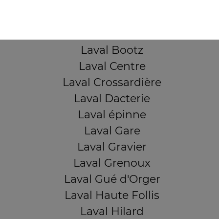
Laval Avesnière
Laval Beauregard
Laval Bel Air
Laval Bootz
Laval Centre
Laval Crossardière
Laval Dacterie
Laval épinne
Laval Gare
Laval Gravier
Laval Grenoux
Laval Gué d'Orger
Laval Haute Follis
Laval Hilard