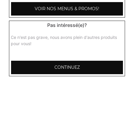
VOIR NOS MENUS & PROMOS!
Pas intéressé(e)?
Ce n'est pas grave, nous avons plein d'autres produits
pour vous!
CONTINUEZ
103, Avenue Robert Buron
53000 Laval
Mentions légales
QUARTIERS PROCHES