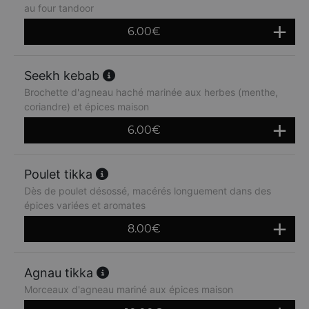
au four tandoor
6.00
€
Seekh kebab
Brochette d'agneau haché marinée aux herbes (menthe,
coriandre) et épices maison
6.00
€
Poulet tikka
Dès de poulet désossé, macérés longuement dans des
épices variées et aromates
8.00
€
Agnau tikka
Morceaux d'agneau mariné aux épices maison