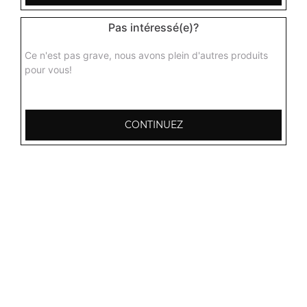
Pas intéressé(e)?
Ce n'est pas grave, nous avons plein d'autres produits
pour vous!
Nos Plats aux Gambas
gambas malai, gambas curry, gambas massala, ...
+
CONTINUEZ
Nos Biryanis
biryani punjab, biryani poulet, biryani agneau, ...