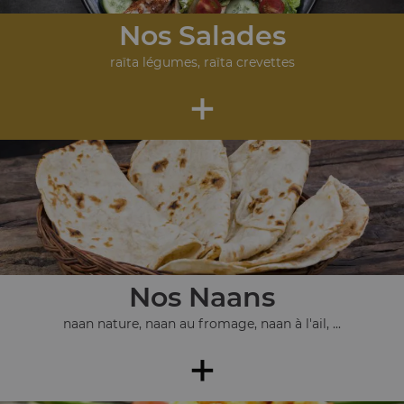
Nos Salades
raïta légumes, raïta crevettes
+
Nos Naans
naan nature, naan au fromage, naan à l'ail, ...
+