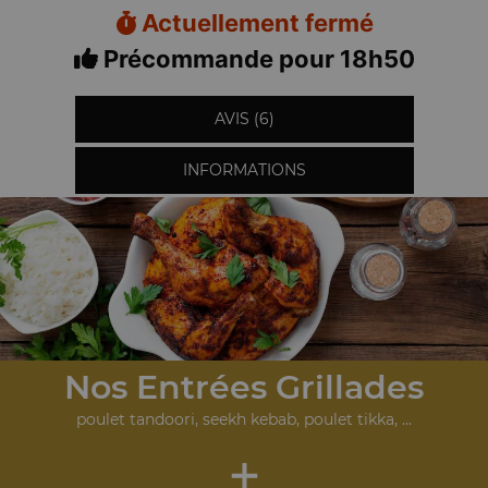
Actuellement fermé
Précommande pour 18h50
AVIS (6)
INFORMATIONS
Nos Entrées Grillades
poulet tandoori, seekh kebab, poulet tikka, ...
+