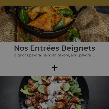
Nos Entrées Beignets
oignons pakora, baingan pakora, aloo pakora, ...
+