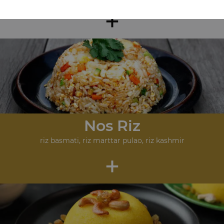
+
Nos Riz
riz basmati, riz marttar pulao, riz kashmir
+