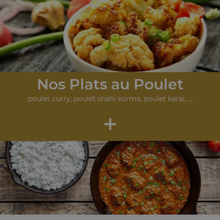
Nos Plats au Poulet
poulet curry, poulet shahi korma, poulet karai, ...
+