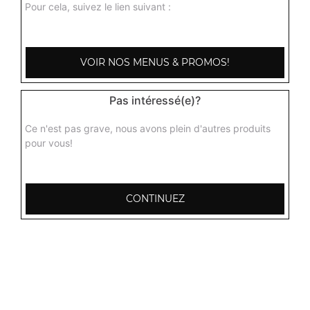
Pour cela, suivez le lien suivant :
VOIR NOS MENUS & PROMOS!
Pas intéressé(e)?
Ce n'est pas grave, nous avons plein d'autres produits
pour vous!
CONTINUEZ
103, Avenue Robert Buron
53000 Laval