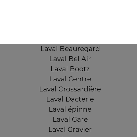
Mentions légales
QUARTIERS PROCHES
Laval Avesnière
Laval Beauregard
Laval Bel Air
Laval Bootz
Laval Centre
Laval Crossardière
Laval Dacterie
Laval épinne
Laval Gare
Laval Gravier