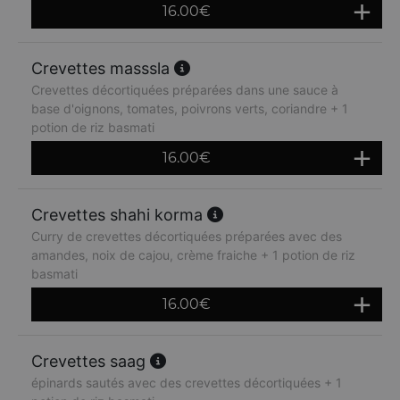
16.00
€
Crevettes masssla
Crevettes décortiquées préparées dans une sauce à
base d'oignons, tomates, poivrons verts, coriandre + 1
potion de riz basmati
16.00
€
Crevettes shahi korma
Curry de crevettes décortiquées préparées avec des
amandes, noix de cajou, crème fraiche + 1 potion de riz
basmati
16.00
€
Crevettes saag
épinards sautés avec des crevettes décortiquées + 1