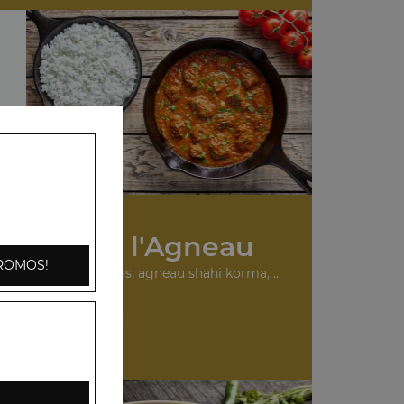
s Plats à l'Agneau
ROMOS!
urry, agneau madras, agneau shahi korma, ...
+