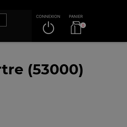
CONNEXION
PANIER
0
tre (53000)