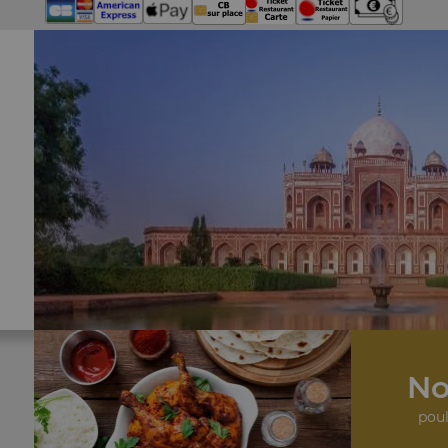
No
poul