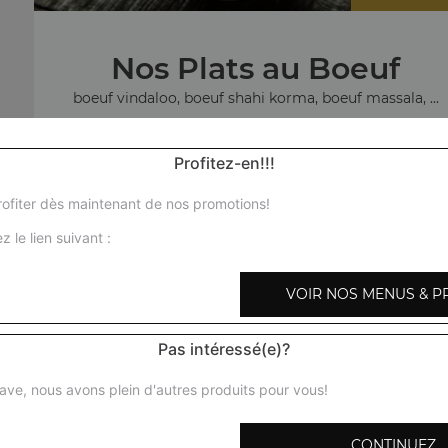
Nos Plats au Boeuf
boeuf vindaloo, boeuf shahi korma, boeuf massala, ...
+
Profitez-en!!!
ofiter dès maintenant de nos promotions!
z le lien suivant :
No
VOIR NOS MENUS & P
agneau c
Pas intéressé(e)?
ave, nous avons plein d'autres produits pour vous!
CONTINUEZ