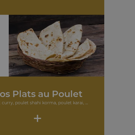
os Plats au Poulet
 curry, poulet shahi korma, poulet karai, ...
+