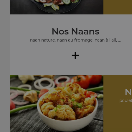
Nos Naans
naan nature, naan au fromage, naan à l'ail, ...
+
N
poulet