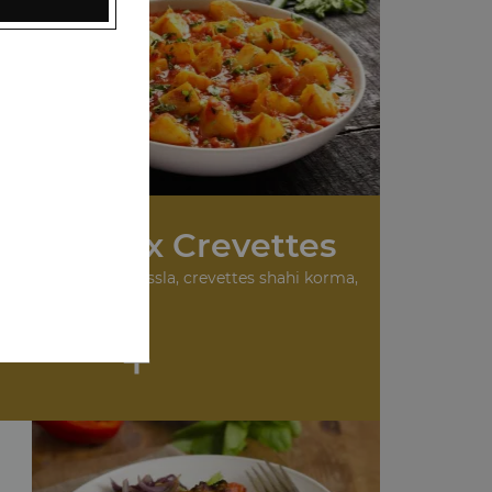
 Plats aux Crevettes
urry, crevettes masssla, crevettes shahi korma,
...
+