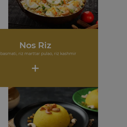
Nos Riz
 basmati, riz marttar pulao, riz kashmir
+