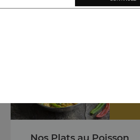
Nos Plats végétariens
légumes shahi korma, baingan bharta, aloo palak, ...
+
Nos
crevettes c
Nos Plats au Poisson