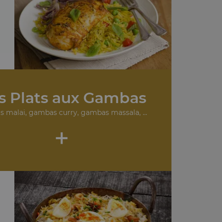
.
s Plats aux Gambas
 malai, gambas curry, gambas massala, ...
+