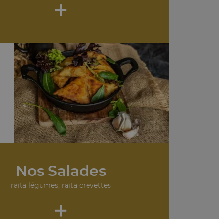
+
Nos Salades
raïta légumes, raïta crevettes
+