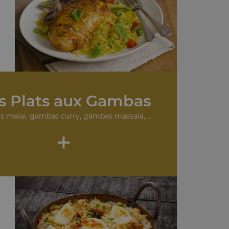
.
s Plats aux Gambas
 malai, gambas curry, gambas massala, ...
+