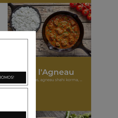
s Plats à l'Agneau
ROMOS!
urry, agneau madras, agneau shahi korma, ...
+