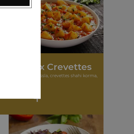
 Plats aux Crevettes
urry, crevettes masssla, crevettes shahi korma,
...
+