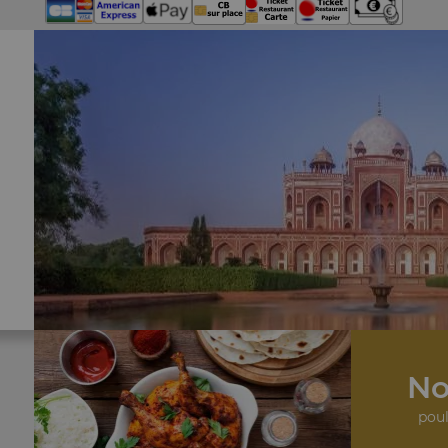
No
poul