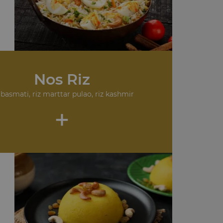
Nos Riz
 basmati, riz marttar pulao, riz kashmir
+