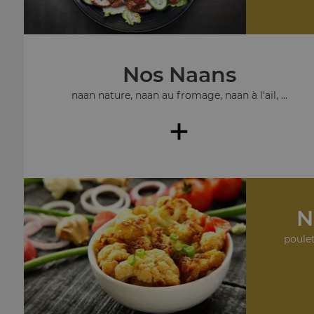
Nos Naans
naan nature, naan au fromage, naan à l'ail, ...
+
N
poulet