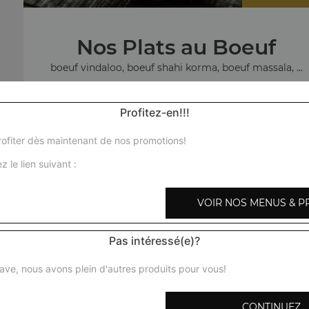
Nos Plats au Boeuf
boeuf vindaloo, boeuf shahi korma, boeuf massala, ...
+
Profitez-en!!!
ofiter dès maintenant de nos promotions!
z le lien suivant :
No
VOIR NOS MENUS & P
agneau c
Pas intéressé(e)?
ave, nous avons plein d'autres produits pour vous!
CONTINUEZ