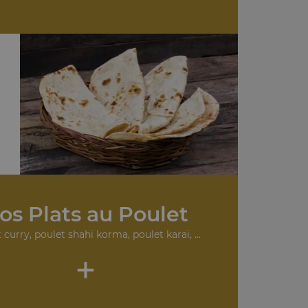
os Plats au Poulet
 curry, poulet shahi korma, poulet karai, ...
+