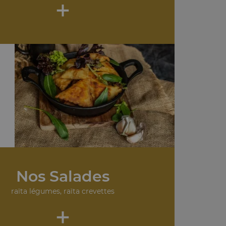
+
Nos Salades
raïta légumes, raïta crevettes
+