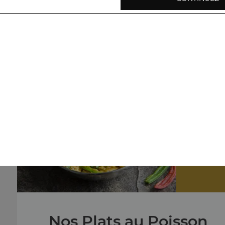
Nos Plats végétariens
légumes shahi korma, baingan bharta, aloo palak, ...
+
Nos
crevettes c
Nos Plats au Poisson