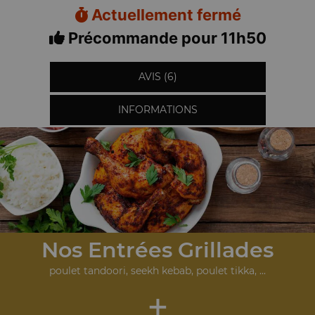
Actuellement fermé
Précommande pour 11h50
AVIS (6)
INFORMATIONS
Nos Entrées Grillades
poulet tandoori, seekh kebab, poulet tikka, ...
+