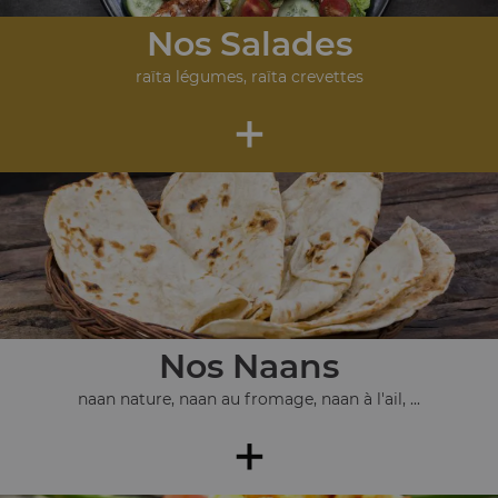
Nos Salades
raïta légumes, raïta crevettes
+
Nos Naans
naan nature, naan au fromage, naan à l'ail, ...
+