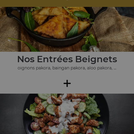
Nos Entrées Beignets
oignons pakora, baingan pakora, aloo pakora, ...
+