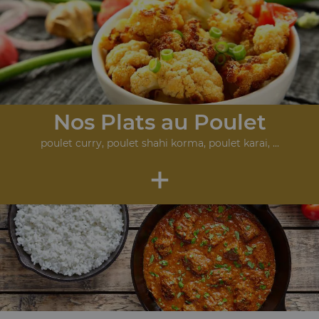
Nos Plats au Poulet
poulet curry, poulet shahi korma, poulet karai, ...
+