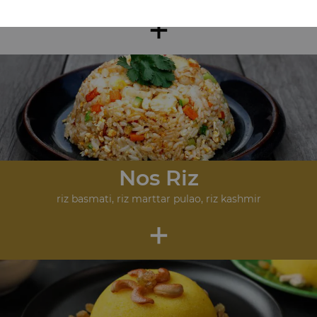
+
Nos Riz
riz basmati, riz marttar pulao, riz kashmir
+