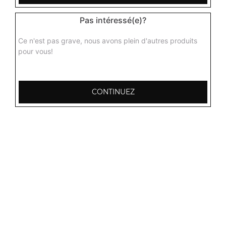
Pas intéressé(e)?
Ce n'est pas grave, nous avons plein d'autres produits
pour vous!
Nos Plats aux Gambas
gambas malai, gambas curry, gambas massala, ...
+
CONTINUEZ
Nos Biryanis
biryani punjab, biryani poulet, biryani agneau, ...