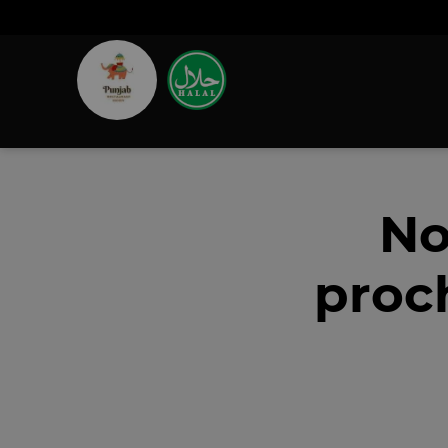
No
proc