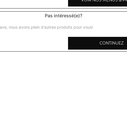
VOIR NOS MENUS & P
Pas intéressé(e)?
ave, nous avons plein d'autres produits pour vous!
Naan nature
CONTINUEZ
Naan au fromage
Fourré au fromage fondant
Naan à l'ail
Naan ail et fromage
Naan aux légumes