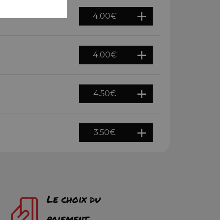
4.00
€
4.00
€
4.50
€
3.50
€
Le choix du
paiement