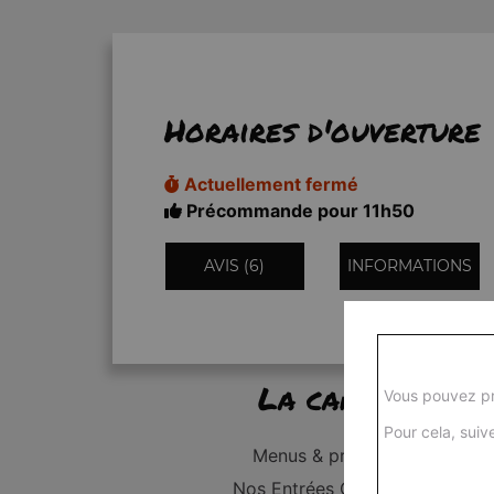
Horaires d'ouverture
Actuellement fermé
Précommande pour 11h50
AVIS (6)
INFORMATIONS
La carte
Vous pouvez pr
Pour cela, suive
Menus & promos
Nos Entrées Grillades