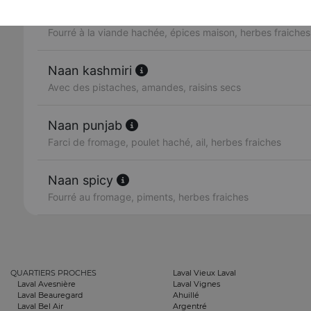
Naan keema
Fourré à la viande hachée, épices maison, herbes fraiches
Naan kashmiri
Avec des pistaches, amandes, raisins secs
Naan punjab
Farci de fromage, poulet haché, ail, herbes fraiches
Naan spicy
Fourré au fromage, piments, herbes fraiches
QUARTIERS PROCHES
Laval Vieux Laval
Laval Avesnière
Laval Vignes
Laval Beauregard
Ahuillé
Laval Bel Air
Argentré