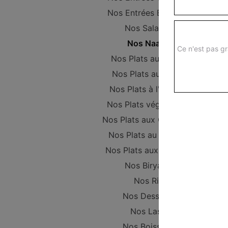
Nos Entrées Beignets
Nos Salades
Nos Naans
Ce n'est pas gr
Nos Plats au Poulet
Nos Plats au Boeuf
Nos Plats à l'Agneau
Nos Plats végétariens
Nos Plats aux Crevettes
Nos Plats au Poisson
Nos Plats aux Gambas
Nos Biryanis
Nos Riz
Nos Desserts
Nos Lassi
Nos Boissons