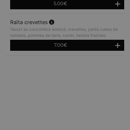
5.00
€
Raïta crevettes
Yaourt au concombre émincé, crevettes, petits cubes de
tomates, pommes de terre, cumin, herbes fraiches
7.00
€