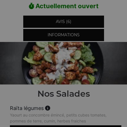
Actuellement ouvert
AVIS (6)
INFORMATIONS
Nos Salades
Raïta légumes
Yaourt au concombre émincé, petits cubes tomates,
pommes de terre, cumin, herbes fraiches