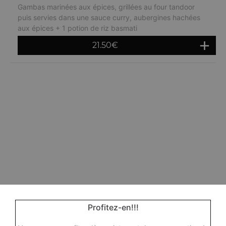
Gambas marinées aux épices, grillées au four tandoor
puis servies dans une sauce curry, aubergines hachées
aux épices + 1 potion de riz basmati
21.50
€
Profitez-en!!!