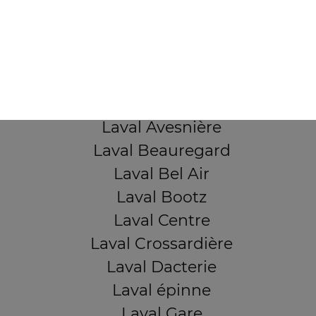
103, Avenue Robert Buron
53000 Laval
Mentions légales
QUARTIERS PROCHES
Laval Avesnière
Laval Beauregard
Laval Bel Air
Laval Bootz
Laval Centre
Laval Crossardière
Laval Dacterie
Laval épinne
Laval Gare