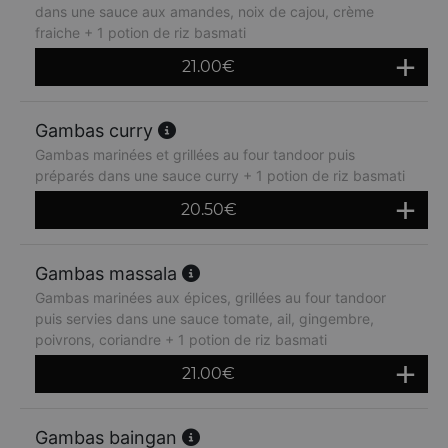
dans une sauce aux amandes, noix de cajou, crème
fraiche + 1 potion de riz basmati
21.00
€
Gambas curry
Gambas marinées et grillées au four tandoor puis
préparés dans une sauce curry + 1 potion de riz basmati
20.50
€
Gambas massala
Gambas marinées aux épices, grillées au four tandoor
puis servies dans une sauce tomate, ail, gingembre,
poivrons, coriandre + 1 potion de riz basmati
21.00
€
Gambas baingan