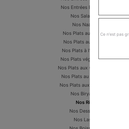
Nos Entrées Beignets
Nos Salades
Nos Naans
Nos Plats au Poulet
Ce n'est pas gr
Nos Plats au Boeuf
Nos Plats à l'Agneau
Nos Plats végétariens
Nos Plats aux Crevettes
Nos Plats au Poisson
Nos Plats aux Gambas
Nos Biryanis
Nos Riz
Nos Desserts
Nos Lassi
Nos Boissons