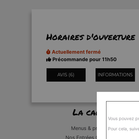
Horaires d'ouverture
Actuellement fermé
Précommande pour 11h50
AVIS (6)
INFORMATIONS
La carte
Vous pouvez pr
Menus & promos
Pour cela, suive
Nos Entrées Grillades