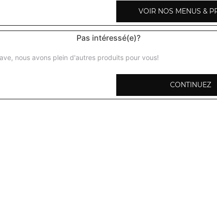
VOIR NOS MENUS & P
Pas intéressé(e)?
Riz basmati
ave, nous avons plein d'autres produits pour vous!
Parfumé au safran et cumin
CONTINUEZ
Riz marttar pulao
Avec des petits pois
Riz kashmir
Parfumé au safran et fruits secs