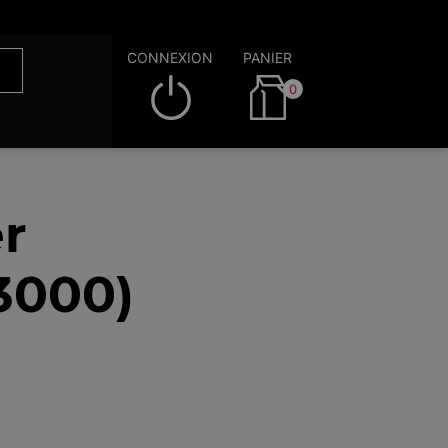
CONNEXION
PANIER
0
r
3000)