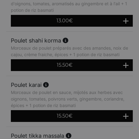
d'oignons, tomates, aromatisés au gingembre et à l'ail + 1
potion de riz basmati
13.00
€
Poulet shahi korma
Morceaux de poulet préparés avec des amandes, noix de
cajou, crème fraiche, épices + 1 potion de riz basmati
15.50
€
Poulet karai
Morceaux de poulet en sauce, mijotés aux herbes avec
oignons, tomates, poivrons verts, gingembre, coriandre,
épices + 1 potion de riz basmati
15.50
€
Poulet tikka massala