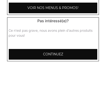
VOIR NOS MENUS & PROMOS!
Poulet baingan
Curry de poulet, aubergines hachées grillés aux épices
indiennes + 1 potion de riz basmati
Pas intéressé(e)?
15.00
€
Ce n'est pas grave, nous avons plein d'autres produits
pour vous!
Poulet roganjosh
Curry de poulet très épicé et pimenté + 1 potion de riz
basmati
CONTINUEZ
15.00
€
Poulet aux champignons
Curry de poulet aux champignons parfumés aux épices +
1 potion de riz basmati
15.50
€