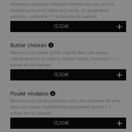
Morceaux de poulet désossés marinés et cuits au four
tandoor puis servis dans une sauce, ail, gingembre,
poivrons, coriandre + 1 potion de riz basmati
15.50
€
Butter chicken
Morceaux de poulet grillés mijotés dans une sauce
crémeuse avec du beurre, crème fraiche, fruits secs + 1
potion de riz basmati
15.50
€
Poulet vindaloo
Morceaux de poulet préparés avec des pommes de terre
dans une sauce traditionnelle legèrement épicée + 1
potion de riz basmati
15.00
€