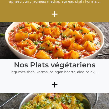
agneau curry, agneau madras, agneau shahi korma, ...
+
Nos Plats végétariens
légumes shahi korma, baingan bharta, aloo palak, ...
+