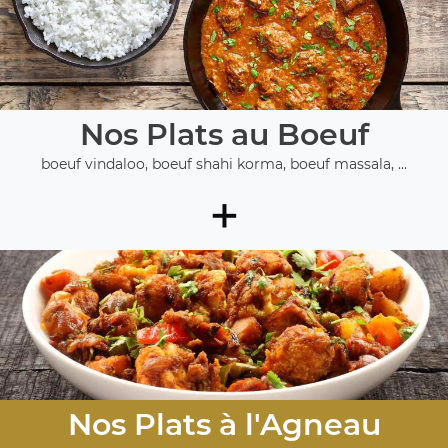
Nos Plats au Boeuf
boeuf vindaloo, boeuf shahi korma, boeuf massala, ...
+
Nos Plats à l'Agneau