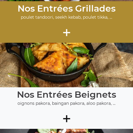
Nos Entrées Grillades
poulet tandoori, seekh kebab, poulet tikka, ...
+
Nos Entrées Beignets
oignons pakora, baingan pakora, aloo pakora, ...
+