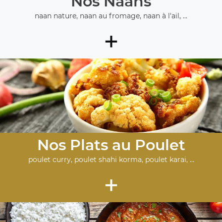
Nos Naans
naan nature, naan au fromage, naan à l'ail, ...
+
Nos Plats au Poulet
poulet curry, poulet shahi korma, poulet karai, ...
+