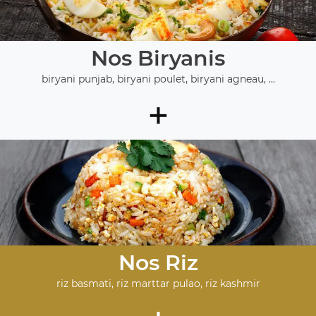
Nos Biryanis
biryani punjab, biryani poulet, biryani agneau, ...
+
Nos Riz
riz basmati, riz marttar pulao, riz kashmir