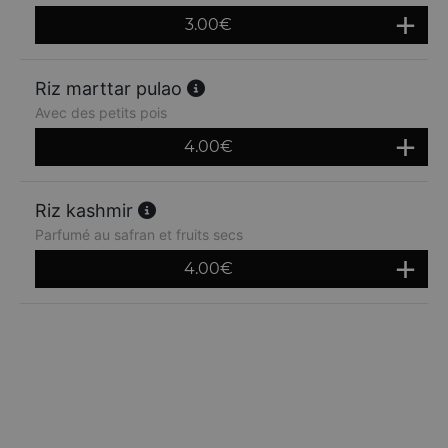
3.00
€
Riz marttar pulao
Avec des petits pois
4.00
€
Riz kashmir
Parfumé au safran et fruits secs
4.00
€