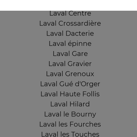
Laval Bootz
Laval Centre
Laval Crossardière
Laval Dacterie
Laval épinne
Laval Gare
Laval Gravier
Laval Grenoux
Laval Gué d'Orger
Laval Haute Follis
Laval Hilard
Laval le Bourny
Laval les Fourches
Laval les Touches