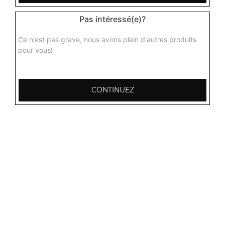
Pas intéressé(e)?
Ce n'est pas grave, nous avons plein d'autres produits
pour vous!
CONTINUEZ
103, Avenue Robert Buron
53000 Laval
Mentions légales
QUARTIERS PROCHES
Laval Avesnière
Laval Beauregard
Laval Bel Air