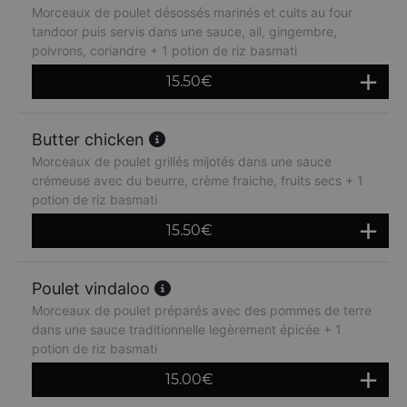
Morceaux de poulet désossés marinés et cuits au four
tandoor puis servis dans une sauce, ail, gingembre,
poivrons, coriandre + 1 potion de riz basmati
15.50
€
Butter chicken
Morceaux de poulet grillés mijotés dans une sauce
crémeuse avec du beurre, crème fraiche, fruits secs + 1
potion de riz basmati
15.50
€
Poulet vindaloo
Morceaux de poulet préparés avec des pommes de terre
dans une sauce traditionnelle legèrement épicée + 1
potion de riz basmati
15.00
€