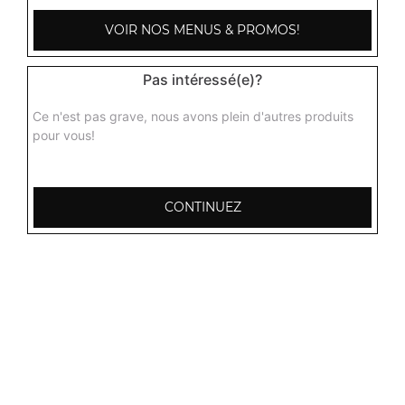
VOIR NOS MENUS & PROMOS!
Poulet baingan
Curry de poulet, aubergines hachées grillés aux épices
indiennes + 1 potion de riz basmati
Pas intéressé(e)?
15.00
€
Ce n'est pas grave, nous avons plein d'autres produits
pour vous!
Poulet roganjosh
Curry de poulet très épicé et pimenté + 1 potion de riz
basmati
CONTINUEZ
15.00
€
Poulet aux champignons
Curry de poulet aux champignons parfumés aux épices +
1 potion de riz basmati
15.50
€