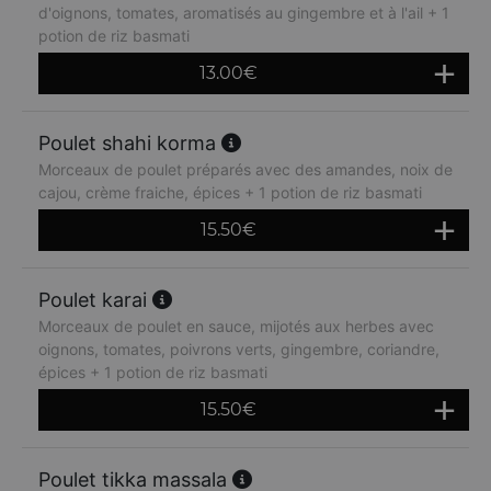
d'oignons, tomates, aromatisés au gingembre et à l'ail + 1
potion de riz basmati
13.00
€
Poulet shahi korma
Morceaux de poulet préparés avec des amandes, noix de
cajou, crème fraiche, épices + 1 potion de riz basmati
15.50
€
Poulet karai
Morceaux de poulet en sauce, mijotés aux herbes avec
oignons, tomates, poivrons verts, gingembre, coriandre,
épices + 1 potion de riz basmati
15.50
€
Poulet tikka massala