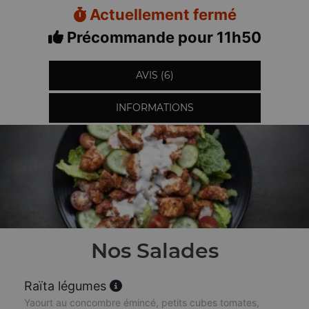
Actuellement fermé
Précommande pour 11h50
AVIS (6)
INFORMATIONS
Nos Salades
Raïta légumes
Yaourt au concombre émincé, petits cubes tomates,