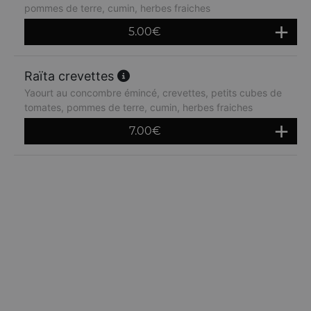
pommes de terre, cumin, herbes fraiches
5.00
€
Raïta crevettes
Yaourt au concombre émincé, crevettes, petits cubes de
tomates, pommes de terre, cumin, herbes fraiches
7.00
€