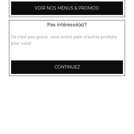
VOIR NOS MENUS & PROMOS!
Pas intéressé(e)?
Ce n'est pas grave, nous avons plein d'autres produits
pour vous!
CONTINUEZ
103, Avenue Robert Buron
53000 Laval
Mentions légales
QUARTIERS PROCHES