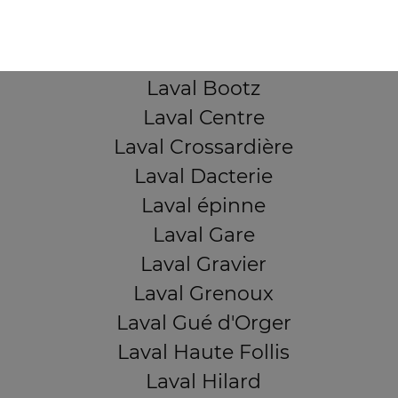
Laval Avesnière
Laval Beauregard
Laval Bel Air
Laval Bootz
Laval Centre
Laval Crossardière
Laval Dacterie
Laval épinne
Laval Gare
Laval Gravier
Laval Grenoux
Laval Gué d'Orger
Laval Haute Follis
Laval Hilard