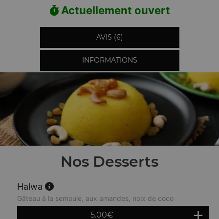
Actuellement ouvert
AVIS (6)
INFORMATIONS
Nos Desserts
Halwa
Gâteau à la semoule, aux amandes, noix de coco
5.00
€