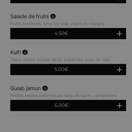
Salade de fruits
Fruits exotiques, sirop de rose, pulpe de mangue
4.50
€
Kulfi
Glace maison à base de lai, pistaches, sirop de rose
5.00
€
Gulab jamun
Petites boules indiennes au sirop de sucre, cardamome
6.00
€