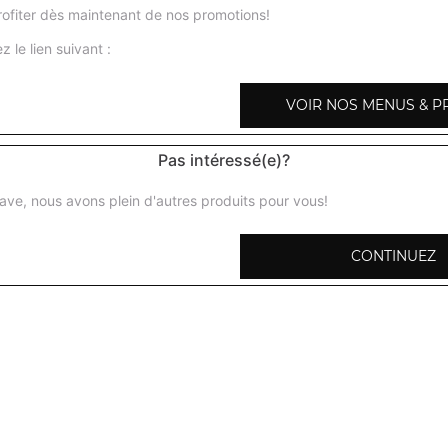
ofiter dès maintenant de nos promotions!
z le lien suivant :
VOIR NOS MENUS & P
Gambas malai
Gambas marinées, grillées au four tandoor puis préparée
Pas intéressé(e)?
aux amandes, noix de cajou, crème fraiche + 1 potion de 
ave, nous avons plein d'autres produits pour vous!
Gambas curry
Gambas marinées et grillées au four tandoor puis prépar
CONTINUEZ
curry + 1 potion de riz basmati
Gambas massala
Gambas marinées aux épices, grillées au four tandoor pui
sauce tomate, ail, gingembre, poivrons, coriandre + 1 poti
Gambas baingan
Gambas marinées aux épices, grillées au four tandoor pui