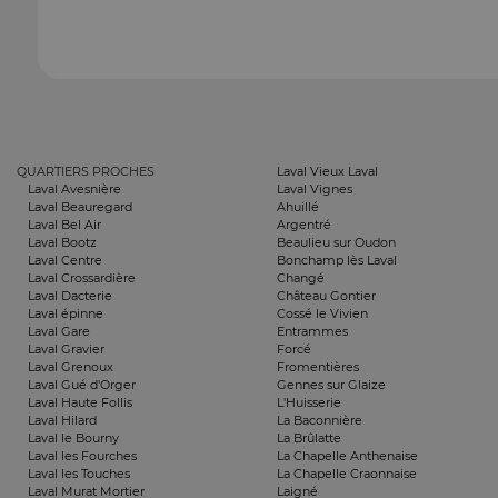
QUARTIERS PROCHES
Laval Vieux Laval
Laval Avesnière
Laval Vignes
Laval Beauregard
Ahuillé
Laval Bel Air
Argentré
Laval Bootz
Beaulieu sur Oudon
Laval Centre
Bonchamp lès Laval
Laval Crossardière
Changé
Laval Dacterie
Château Gontier
Laval épinne
Cossé le Vivien
Laval Gare
Entrammes
Laval Gravier
Forcé
Laval Grenoux
Fromentières
Laval Gué d'Orger
Gennes sur Glaize
Laval Haute Follis
L'Huisserie
Laval Hilard
La Baconnière
Laval le Bourny
La Brûlatte
Laval les Fourches
La Chapelle Anthenaise
Laval les Touches
La Chapelle Craonnaise
Laval Murat Mortier
Laigné