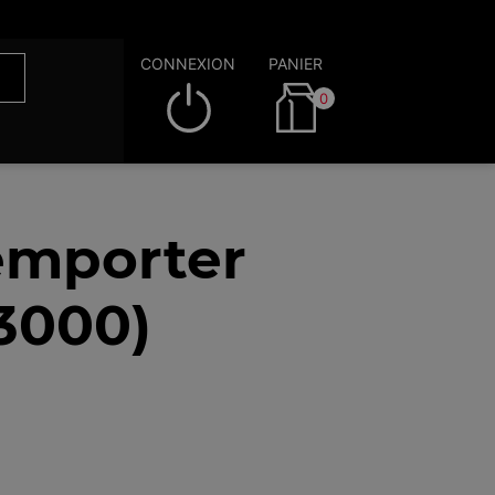
CONNEXION
PANIER
0
emporter
53000)