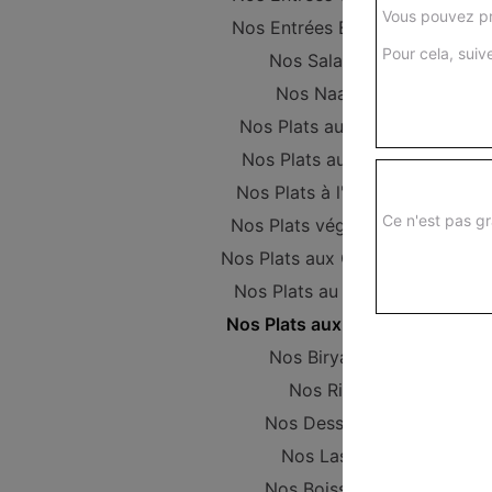
Vous pouvez pr
Nos Entrées Beignets
Pour cela, suive
Nos Salades
Nos Naans
Nos Plats au Poulet
Nos Plats au Boeuf
Nos Plats à l'Agneau
Ce n'est pas gr
Nos Plats végétariens
Nos Plats aux Crevettes
Nos Plats au Poisson
Nos Plats aux Gambas
Nos Biryanis
Nos Riz
Nos Desserts
Nos Lassi
Nos Boissons