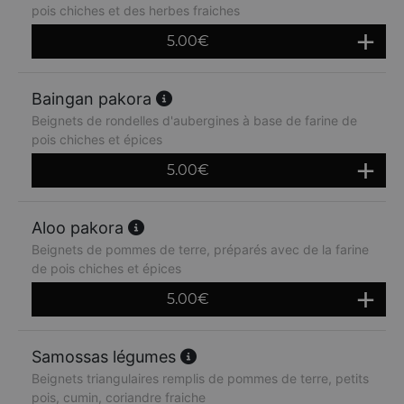
pois chiches et des herbes fraiches
5.00
€
Baingan pakora
Beignets de rondelles d'aubergines à base de farine de
pois chiches et épices
5.00
€
Aloo pakora
Beignets de pommes de terre, préparés avec de la farine
de pois chiches et épices
5.00
€
Samossas légumes
Beignets triangulaires remplis de pommes de terre, petits
pois, cumin, coriandre fraiche