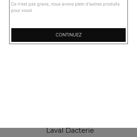
Ce n'est pas grave, nous avons plein d'autres produits
pour vous!
103, Avenue Robert Buron
53000 Laval
CONTINUEZ
Mentions légales
QUARTIERS PROCHES
Laval Avesnière
Laval Beauregard
Laval Bel Air
Laval Bootz
Laval Centre
Laval Crossardière
Laval Dacterie