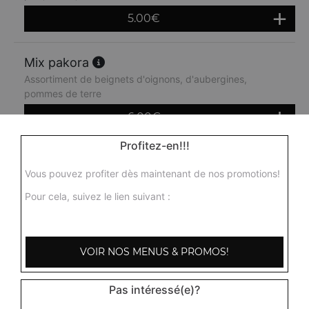
5.00
€
Mix pakora
Assortiment de beignets d'oignons, d'aubergines,
pommes de terre
6.00
€
Profitez-en!!!
Vous pouvez profiter dès maintenant de nos promotions!
Pour cela, suivez le lien suivant :
VOIR NOS MENUS & PROMOS!
Pas intéressé(e)?