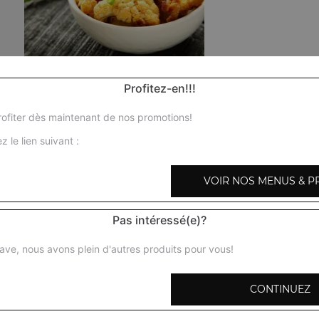
Poulet curry
Profitez-en!!!
Morceaux de poulet mijotés dans une sauce à base d'oign
aromatisés au gingembre et à l'ail + 1 potion de riz basmat
ofiter dès maintenant de nos promotions!
z le lien suivant :
Poulet shahi korma
Morceaux de poulet préparés avec des amandes, noix de
VOIR NOS MENUS & P
fraiche, épices + 1 potion de riz basmati
Pas intéressé(e)?
Poulet karai
Morceaux de poulet en sauce, mijotés aux herbes avec oi
ave, nous avons plein d'autres produits pour vous!
poivrons verts, gingembre, coriandre, épices + 1 potion d
CONTINUEZ
Poulet tikka massala
Morceaux de poulet désossés marinés et cuits au four tan