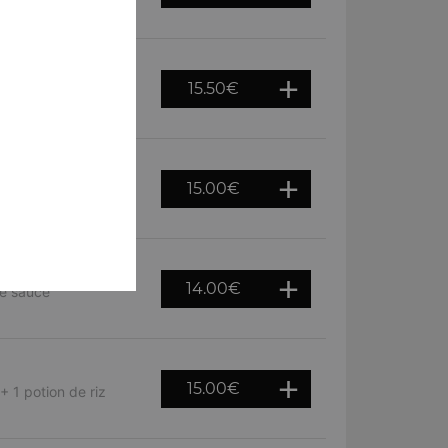
otion de riz basmati
15.50
€
use avec du beurre,
15.00
€
 dans une sauce
14.00
€
ne sauce
15.00
€
+ 1 potion de riz