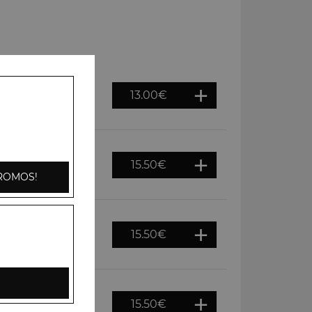
13.00
€
ons, tomates,
i
15.50
€
 cajou, crème
ROMOS!
15.50
€
gnons, tomates,
e riz basmati
15.50
€
door puis servis