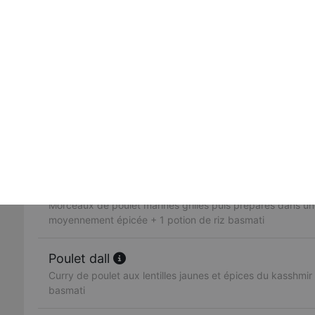
dans une sauce, ail, gingembre, poivrons, coriandre + 1 p
Butter chicken
Morceaux de poulet grillés mijotés dans une sauce créme
crème fraiche, fruits secs + 1 potion de riz basmati
Poulet vindaloo
Morceaux de poulet préparés avec des pommes de terre
traditionnelle legèrement épicée + 1 potion de riz basmati
Poulet madras
Morceaux de poulet marinés grillés puis préparés dans u
moyennement épicée + 1 potion de riz basmati
Poulet dall
Curry de poulet aux lentilles jaunes et épices du kasshmir 
basmati