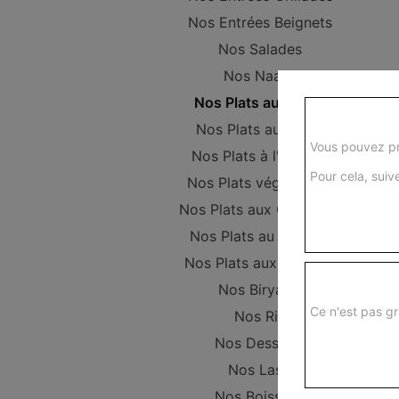
Nos Entrées Beignets
Nos Salades
Nos Naans
Nos Plats au Poulet
Nos Plats au Boeuf
Vous pouvez pr
Nos Plats à l'Agneau
Pour cela, suive
Nos Plats végétariens
Nos Plats aux Crevettes
Nos Plats au Poisson
Nos Plats aux Gambas
Nos Biryanis
Ce n'est pas gr
Nos Riz
Nos Desserts
Nos Lassi
Nos Boissons