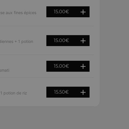
15.00
€
e aux fines épices
15.00
€
diennes + 1 potion
15.00
€
smati
15.50
€
 potion de riz