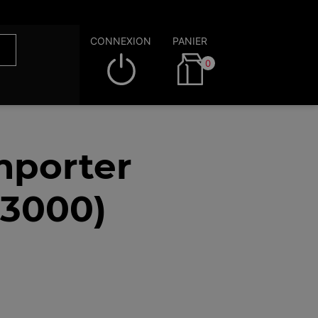
CONNEXION
PANIER
0
mporter
53000)