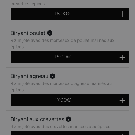
crevettes, épices
18.00
€
Biryani poulet
Riz mijoté avec des morceaux de poulet marinés aux
épices
15.00
€
Biryani agneau
Riz mijoté avec des morceaux d'agneau marinés au
épices
17.00
€
Biryani aux crevettes
Riz mijoté avec des crevettes marinées aux épices