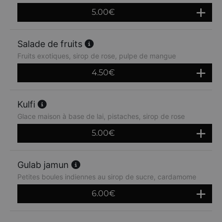
5.00
€
Salade de fruits
Fruits exotiques, sirop de rose, pulpe de mangue
4.50
€
Kulfi
Glace maison à base de lai, pistaches, sirop de rose
5.00
€
Gulab jamun
Petites boules indiennes au sirop de sucre, cardamome
6.00
€