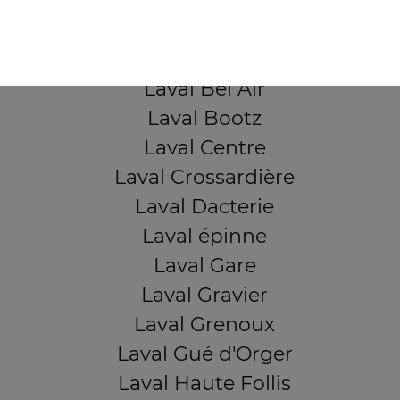
QUARTIERS PROCHES
Laval Avesnière
Laval Beauregard
Laval Bel Air
Laval Bootz
Laval Centre
Laval Crossardière
Laval Dacterie
Laval épinne
Laval Gare
Laval Gravier
Laval Grenoux
Laval Gué d'Orger
Laval Haute Follis