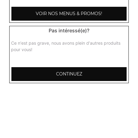
VOIR NOS MENUS & PROMOS!
Pas intéressé(e)?
Ce n'est pas grave, nous avons plein d'autres produits
pour vous!
CONTINUEZ
103, Avenue Robert Buron
53000 Laval
Mentions légales