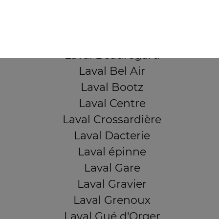
QUARTIERS PROCHES
Laval Avesnière
Laval Beauregard
Laval Bel Air
Laval Bootz
Laval Centre
Laval Crossardière
Laval Dacterie
Laval épinne
Laval Gare
Laval Gravier
Laval Grenoux
Laval Gué d'Orger