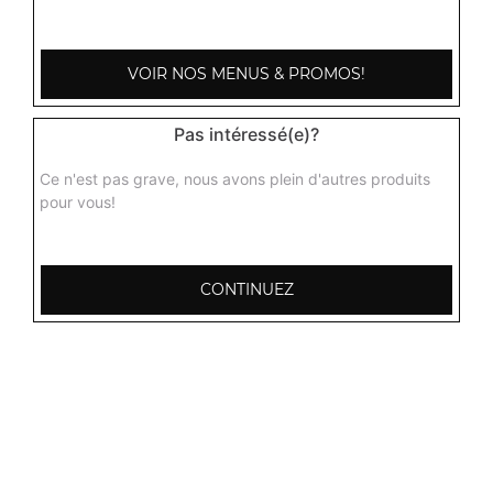
3.50
€
VOIR NOS MENUS & PROMOS!
Pas intéressé(e)?
Ce n'est pas grave, nous avons plein d'autres produits
pour vous!
CONTINUEZ
103, Avenue Robert Buron
53000 Laval
Mentions légales