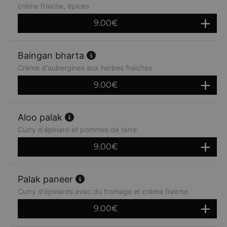
crème fraiche, épices
9.00
€
Baingan bharta
Crème d'aubergines aux herbes fraiches
9.00
€
Aloo palak
Curry d'épinard et pommes de terre
9.00
€
Palak paneer
Curry d'épinards avec du fromage et crème fraiche
9.00
€