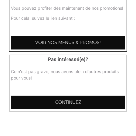
9.00
€
Vous pouvez profiter dès maintenant de nos promotions!
Pour cela, suivez le lien suivant :
Champignons massala
Curry de champignons préparé dans une subile sauce
tomate, gingembre, ail, poivre, coriandre
VOIR NOS MENUS & PROMOS!
9.00
€
Pas intéressé(e)?
Ce n'est pas grave, nous avons plein d'autres produits
pour vous!
CONTINUEZ