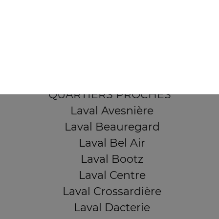
103, Avenue Robert Buron
53000 Laval
Mentions légales
QUARTIERS PROCHES
Laval Avesnière
Laval Beauregard
Laval Bel Air
Laval Bootz
Laval Centre
Laval Crossardière
Laval Dacterie