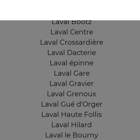
Laval Beauregard
Laval Bel Air
Laval Bootz
Laval Centre
Laval Crossardière
Laval Dacterie
Laval épinne
Laval Gare
Laval Gravier
Laval Grenoux
Laval Gué d'Orger
Laval Haute Follis
Laval Hilard
Laval le Bourny