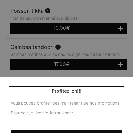
Poisson tikka
Filet de saumon mariné aux épices
10.00
€
Gambas tandoori
Gambas marinés aux épices puis grillées au four tandoor
17.00
€
Mix grill
Profitez-en!!!
Assortiment de morceaux d'agneau, poulet, poisson,
seekh kebab, gambas
Vous pouvez profiter dès maintenant de nos promotions!
14.00
€
Pour cela, suivez le lien suivant :