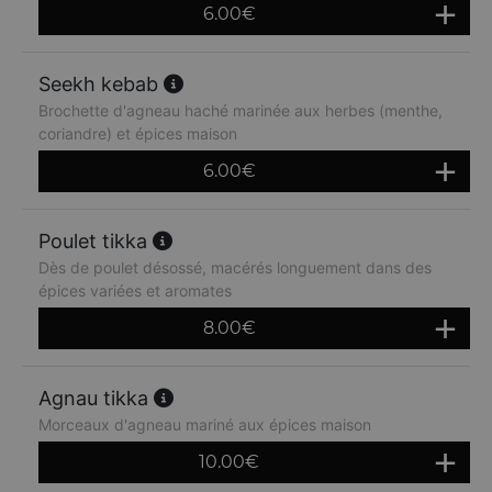
6.00
€
Seekh kebab
Brochette d'agneau haché marinée aux herbes (menthe,
coriandre) et épices maison
6.00
€
Poulet tikka
Dès de poulet désossé, macérés longuement dans des
épices variées et aromates
8.00
€
Agnau tikka
Morceaux d'agneau mariné aux épices maison
10.00
€