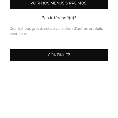
VOIR NOS MENUS & PROMOS!
Pas intéressé(e)?
Ce n'est pas grave, nous avons plein d'autres produits
pour vous!
CONTINUEZ
103, Avenue Robert Buron
53000 Laval
Mentions légales
QUARTIERS PROCHES
Laval Avesnière