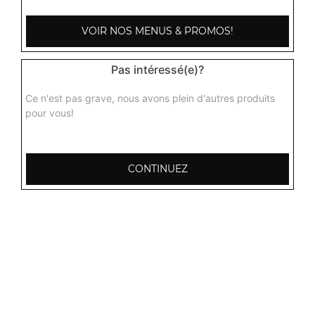
VOIR NOS MENUS & PROMOS!
Pas intéressé(e)?
Ce n'est pas grave, nous avons plein d'autres produits
pour vous!
CONTINUEZ
103, Avenue Robert Buron
53000 Laval
Mentions légales