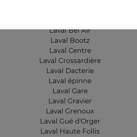
QUARTIERS PROCHES
Laval Avesnière
Laval Beauregard
Laval Bel Air
Laval Bootz
Laval Centre
Laval Crossardière
Laval Dacterie
Laval épinne
Laval Gare
Laval Gravier
Laval Grenoux
Laval Gué d'Orger
Laval Haute Follis