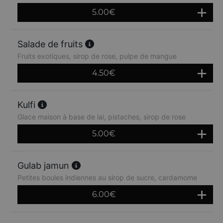
5.00
€
Salade de fruits
Fruits exotiques, sirop de rose, pulpe de mangue
4.50
€
Kulfi
Glace maison à base de lai, pistaches, sirop de rose
5.00
€
Gulab jamun
Petites boules indiennes au sirop de sucre, cardamome
6.00
€