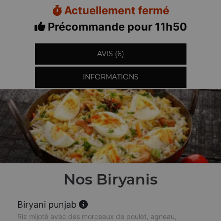
Actuellement fermé
Précommande pour 11h50
AVIS (6)
INFORMATIONS
Nos Biryanis
Biryani punjab
Riz mijoté avec des morceaux de poulet, agneau,