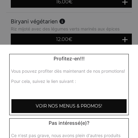
16.00
€
Biryani végétarien
Riz mijoté avec des légumes verts marinés aux épices
12.00
€
Profitez-en!!!
Vous pouvez profiter dès maintenant de nos promotions!
Pour cela, suivez le lien suivant :
VOIR NOS MENUS & PROMOS!
Pas intéressé(e)?
Ce n'est pas grave, nous avons plein d'autres produits