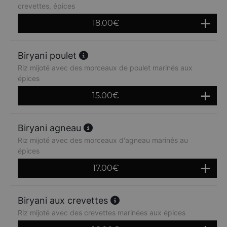
crevettes, épices
18.00
€
Biryani poulet
Riz mijoté avec des morceaux de poulet marinés aux
épices
15.00
€
Biryani agneau
Riz mijoté avec des morceaux d'agneau marinés au
épices
17.00
€
Biryani aux crevettes
Riz mijoté avec des crevettes marinées aux épices