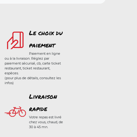
Le choix du
paiement
Paiement en ligne
ou à la livraison. Réglez par
paiement sécurisé, cb, carte ticket
restaurant, ticket restaurant,
espèces.
(pour plus de détails, consultez les
infos)
Livraison
rapide
Votre repas est livré
chez vous, chaud, de
30 à 45 mn.