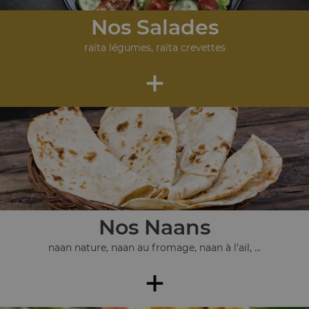
Nos Salades
raïta légumes, raïta crevettes
+
Nos Naans
naan nature, naan au fromage, naan à l'ail, ...
+