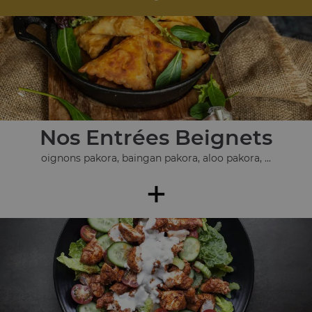
Nos Entrées Beignets
oignons pakora, baingan pakora, aloo pakora, ...
+