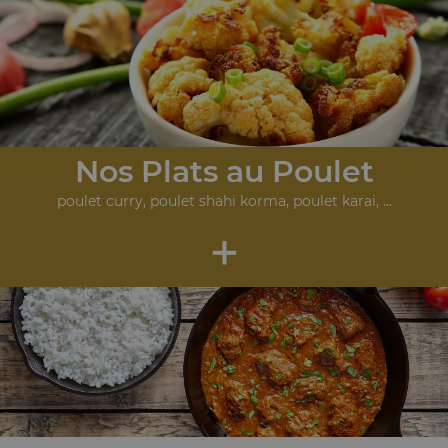
Nos Plats au Poulet
poulet curry, poulet shahi korma, poulet karai, ...
+