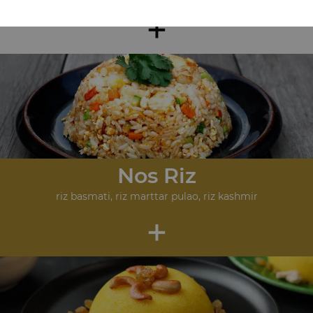
+
Nos Riz
riz basmati, riz marttar pulao, riz kashmir
+