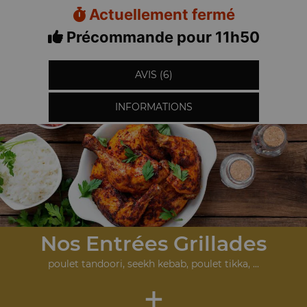
Actuellement fermé
Précommande pour 11h50
AVIS (6)
INFORMATIONS
Nos Entrées Grillades
poulet tandoori, seekh kebab, poulet tikka, ...
+