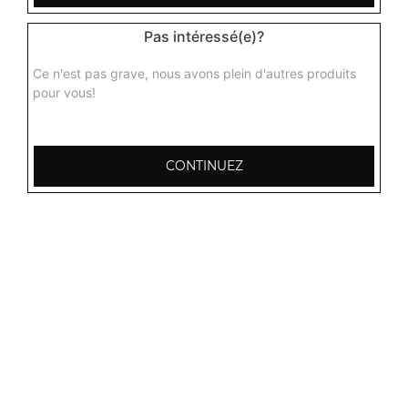
Pas intéressé(e)?
Ce n'est pas grave, nous avons plein d'autres produits
pour vous!
Nos Plats aux Gambas
gambas malai, gambas curry, gambas massala, ...
+
CONTINUEZ
Nos Biryanis
biryani punjab, biryani poulet, biryani agneau, ...