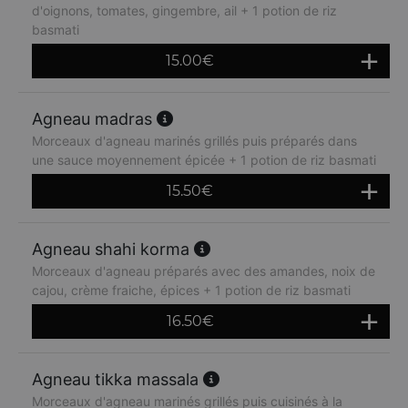
d'oignons, tomates, gingembre, ail + 1 potion de riz
basmati
15.00
€
Agneau madras
Morceaux d'agneau marinés grillés puis préparés dans
une sauce moyennement épicée + 1 potion de riz basmati
15.50
€
Agneau shahi korma
Morceaux d'agneau préparés avec des amandes, noix de
cajou, crème fraiche, épices + 1 potion de riz basmati
16.50
€
Agneau tikka massala
Morceaux d'agneau marinés grillés puis cuisinés à la