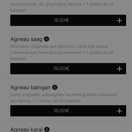
sauce tomate, ail, gingembre, épices + 1 potion de riz
basmati
16.50
€
Agneau saag
Morceaux d'agneau aux épinards, dans une sauce
crémeuse aux fines épices indiennes + 1 potion de riz
basmati
16.00
€
Agneau baingan
Curry d'agneau, aubergines hachées grillées préparées
aux épices + 1 potion de riz basmati
16.00
€
Agneau karaï