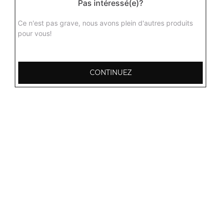
Pas intéressé(e)?
Agneau dall
Curry d'agneau aux lentilles jaunes avec différentes
Ce n'est pas grave, nous avons plein d'autres produits
épices du kashmir + 1 potion de riz basmati
pour vous!
16.00
€
CONTINUEZ
Agneau aux champignons
Curry d'agneau aux champignons délicieusement
parfumé aux épices + 1 potion de riz basmati
16.00
€