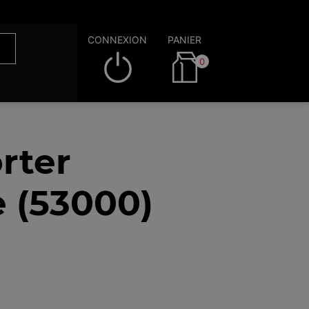
CONNEXION
PANIER
0
rter
 (53000)