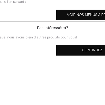
z le lien suivant :
VOIR NOS MENUS & P
Halwa
Pas intéressé(e)?
Gâteau à la semoule, aux amandes, noix de coco
ave, nous avons plein d'autres produits pour vous!
Salade de fruits
CONTINUEZ
Fruits exotiques, sirop de rose, pulpe de mangue
Kulfi
Glace maison à base de lai, pistaches, sirop de rose
Gulab jamun
Petites boules indiennes au sirop de sucre, cardamome