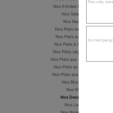
Pour cela, suive
Nos Entrées Beignets
Nos Salades
Nos Naans
Nos Plats au Poulet
Nos Plats au Boeuf
Ce n'est pas gr
Nos Plats à l'Agneau
Nos Plats végétariens
Nos Plats aux Crevettes
Nos Plats au Poisson
Nos Plats aux Gambas
Nos Biryanis
Nos Riz
Nos Desserts
Nos Lassi
Nos Boissons