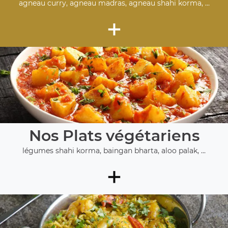
agneau curry, agneau madras, agneau shahi korma, ...
+
Nos Plats végétariens
légumes shahi korma, baingan bharta, aloo palak, ...
+