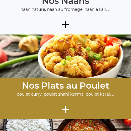
Nos Naans
naan nature, naan au fromage, naan à l'ail, ...
+
Nos Plats au Poulet
poulet curry, poulet shahi korma, poulet karai, ...
+