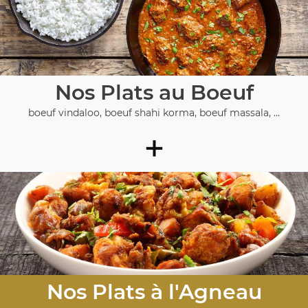
Nos Plats au Boeuf
boeuf vindaloo, boeuf shahi korma, boeuf massala, ...
+
Nos Plats à l'Agneau