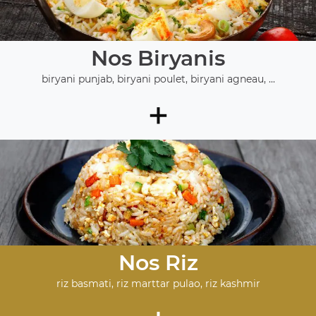
Nos Biryanis
biryani punjab, biryani poulet, biryani agneau, ...
+
Nos Riz
riz basmati, riz marttar pulao, riz kashmir