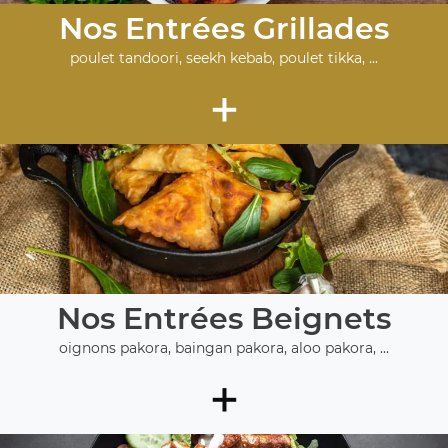
Nos Entrées Grillades
poulet tandoori, seekh kebab, poulet tikka, ...
+
Nos Entrées Beignets
oignons pakora, baingan pakora, aloo pakora, ...
+