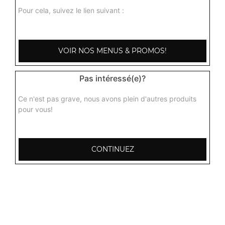
Pour cela, suivez le lien suivant :
VOIR NOS MENUS & PROMOS!
Pas intéressé(e)?
Ce n'est pas grave, nous avons plein d'autres produits
pour vous!
CONTINUEZ
103, Avenue Robert Buron