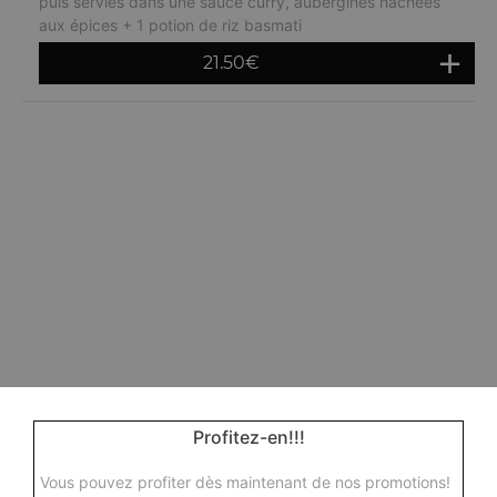
puis servies dans une sauce curry, aubergines hachées
aux épices + 1 potion de riz basmati
21.50
€
Profitez-en!!!
Vous pouvez profiter dès maintenant de nos promotions!