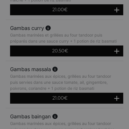
21.00
€
Gambas curry
Gambas marinées et grillées au four tandoor puis
préparés dans une sauce curry + 1 potion de riz basmati
20.50
€
Gambas massala
Gambas marinées aux épices, grillées au four tandoor
puis servies dans une sauce tomate, ail, gingembre,
poivrons, coriandre + 1 potion de riz basmati
21.00
€
Gambas baingan
Gambas marinées aux épices, grillées au four tandoor