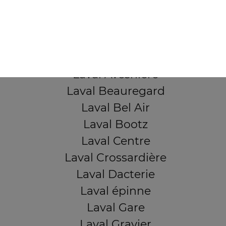
53000 Laval
Mentions légales
QUARTIERS PROCHES
Laval Avesnière
Laval Beauregard
Laval Bel Air
Laval Bootz
Laval Centre
Laval Crossardière
Laval Dacterie
Laval épinne
Laval Gare
Laval Gravier