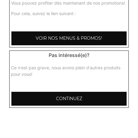
Vous pouvez profiter dès maintenant de nos promotions!
Pour cela, suivez le lien suivant :
Champignons massala
Curry de champignons préparé dans une subile sauce
tomate, gingembre, ail, poivre, coriandre
VOIR NOS MENUS & PROMOS!
9.00
€
Pas intéressé(e)?
Ce n'est pas grave, nous avons plein d'autres produits
pour vous!
CONTINUEZ