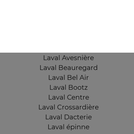
103, Avenue Robert Buron
53000 Laval
Mentions légales
QUARTIERS PROCHES
Laval Avesnière
Laval Beauregard
Laval Bel Air
Laval Bootz
Laval Centre
Laval Crossardière
Laval Dacterie
Laval épinne