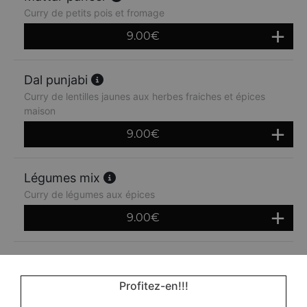
Curry de petits pois et fromage
9.00
€
Dal punjabi
Curry de lentilles jaunes aux herbes fraiches et épices
maison
9.00
€
Légumes mix
Curry de légumes aux épices
9.00
€
Bombay potatoes
Pommes de terre sautées à la sauce curry
Profitez-en!!!
9.00
€