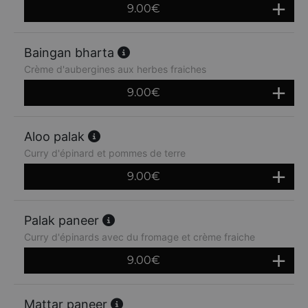
9.00
€
Baingan bharta
Crème d'aubergines aux herbes fraiches
9.00
€
Aloo palak
Curry d'épinard et pommes de terre
9.00
€
Palak paneer
Curry d'épinards avec du fromage et crème fraiche
9.00
€
Mattar paneer