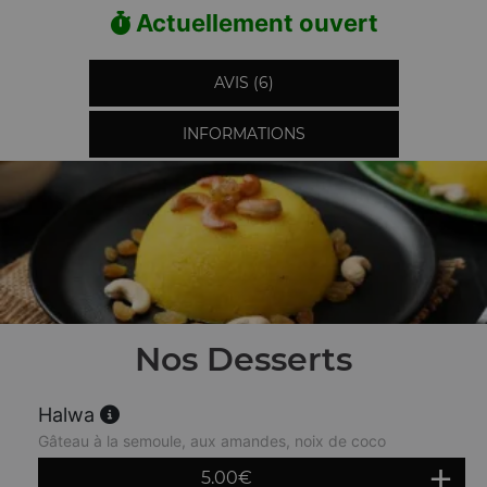
Actuellement ouvert
AVIS (6)
INFORMATIONS
Nos Desserts
Halwa
Gâteau à la semoule, aux amandes, noix de coco
5.00
€