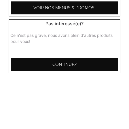
VOIR NOS MENUS & PROMOS!
Pas intéressé(e)?
Ce n'est pas grave, nous avons plein d'autres produits
pour vous!
CONTINUEZ
103, Avenue Robert Buron
53000 Laval
Mentions légales
QUARTIERS PROCHES