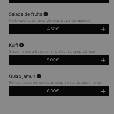
Salade de fruits
Fruits exotiques, sirop de rose, pulpe de mangue
4.50
€
Kulfi
Glace maison à base de lai, pistaches, sirop de rose
5.00
€
Gulab jamun
Petites boules indiennes au sirop de sucre, cardamome
6.00
€