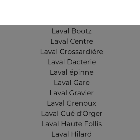
Laval Avesnière
Laval Beauregard
Laval Bel Air
Laval Bootz
Laval Centre
Laval Crossardière
Laval Dacterie
Laval épinne
Laval Gare
Laval Gravier
Laval Grenoux
Laval Gué d'Orger
Laval Haute Follis
Laval Hilard