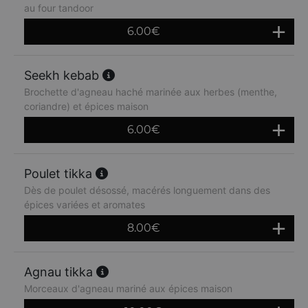
au four tandoor
6.00
€
Seekh kebab
Brochette d'agneau haché marinée aux herbes (menthe,
coriandre) et épices maison
6.00
€
Poulet tikka
Dès de poulet désossé, macérés longuement dans des
épices variées et aromates
8.00
€
Agnau tikka
Morceaux d'agneau mariné aux épices maison