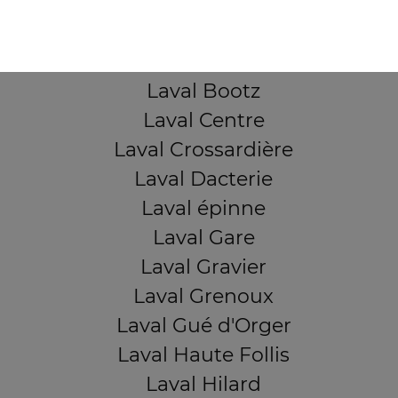
Laval Avesnière
Laval Beauregard
Laval Bel Air
Laval Bootz
Laval Centre
Laval Crossardière
Laval Dacterie
Laval épinne
Laval Gare
Laval Gravier
Laval Grenoux
Laval Gué d'Orger
Laval Haute Follis
Laval Hilard