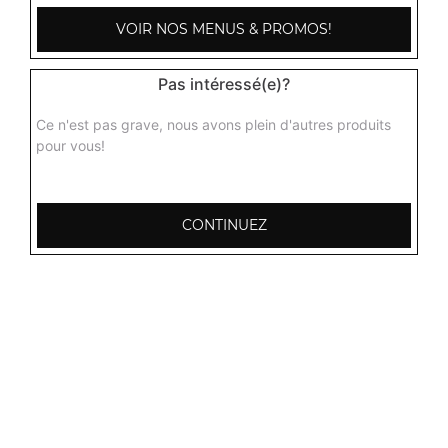
VOIR NOS MENUS & PROMOS!
Pas intéressé(e)?
Ce n'est pas grave, nous avons plein d'autres produits
pour vous!
CONTINUEZ
103, Avenue Robert Buron
53000 Laval
Mentions légales
QUARTIERS PROCHES