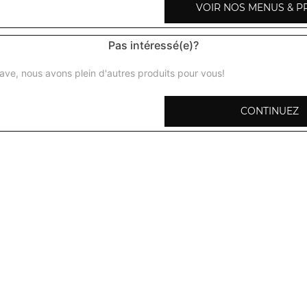
VOIR NOS MENUS & P
San pellegrino 50 cl
Pas intéressé(e)?
ave, nous avons plein d'autres produits pour vous!
Bière indienne 33 cl
CONTINUEZ
Bière leffe 25 cl
Vin rouge saumur et champigny 37,5 cl
Vin rouge saumur et champigny 75 cl
Vin rouge bordeaux 37,5 cl