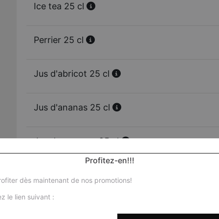
Ice tea 25 cl
Perrier 25 cl
Jus d'abricot 25 cl
Jus d'ananas 25 cl
Jus de mangue 25 cl
Profitez-en!!!
Jus d'orange 25 cl
ofiter dès maintenant de nos promotions!
z le lien suivant :
Vittel 50 cl