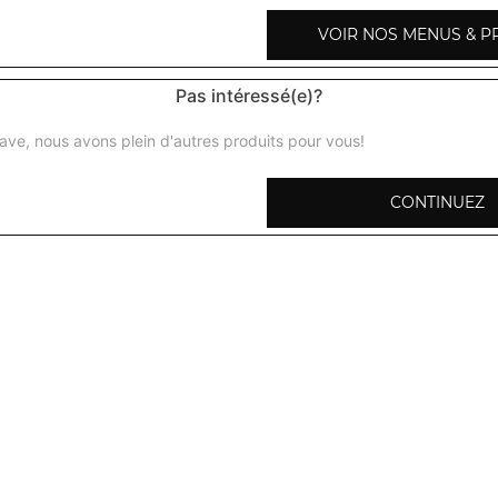
VOIR NOS MENUS & P
Pas intéressé(e)?
Légumes shahi korma
ave, nous avons plein d'autres produits pour vous!
Légumes préparés avec des amandes, noix de cajou, crèm
CONTINUEZ
Baingan bharta
Crème d'aubergines aux herbes fraiches
Aloo palak
Curry d'épinard et pommes de terre
Palak paneer
Curry d'épinards avec du fromage et crème fraiche
Mattar paneer