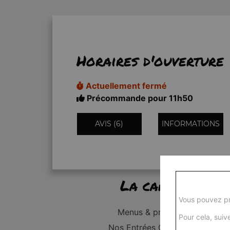
Horaires d'ouverture
Actuellement fermé
Précommande pour 11h50
AVIS (6)
INFORMATIONS
La carte
Vous pouvez pr
Menus & promos
Pour cela, suive
Nos Entrées Grillades