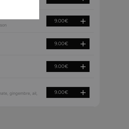
9.00
€
ison
9.00
€
9.00
€
9.00
€
te, gingembre, ail,