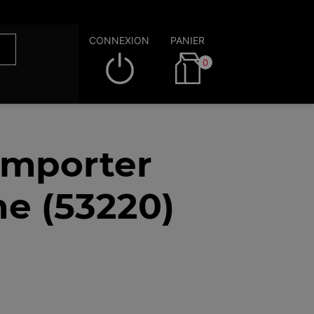
CONNEXION
PANIER
0
emporter
ne (53220)