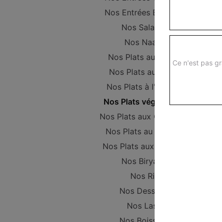
Nos Entrées Beignets
Nos Salades
Nos Naans
Nos Plats au Poulet
Ce n'est pas gr
Nos Plats au Boeuf
Nos Plats à l'Agneau
Nos Plats végétariens
Nos Plats aux Crevettes
Nos Plats au Poisson
Nos Plats aux Gambas
Nos Biryanis
Nos Riz
Nos Desserts
Nos Lassi
Nos Boissons