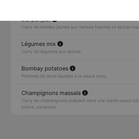
Curry de petits pois et fromage
Dal punjabi
Curry de lentilles jaunes aux herbes fraiches et épices ma
Légumes mix
Curry de légumes aux épices
Bombay potatoes
Pommes de terre sautées à la sauce curry
Champignons massala
Curry de champignons préparé dans une subile sauce toma
poivre, coriandre