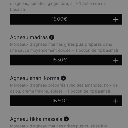
d'oignons, tomates, gingembre, ail + 1 potion de riz
basmati
15.00
€
Agneau madras
Morceaux d'agneau marinés grillés puis préparés dans
une sauce moyennement épicée + 1 potion de riz basmati
15.50
€
Agneau shahi korma
Morceaux d'agneau préparés avec des amandes, noix de
cajou, crème fraiche, épices + 1 potion de riz basmati
16.50
€
Agneau tikka massala
Morceaux d'agneau marinés grillés puis cuisinés à la