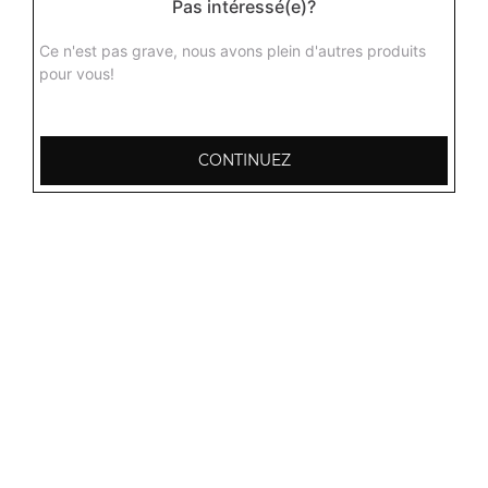
Pas intéressé(e)?
Agneau dall
Curry d'agneau aux lentilles jaunes avec différentes
Ce n'est pas grave, nous avons plein d'autres produits
épices du kashmir + 1 potion de riz basmati
pour vous!
16.00
€
CONTINUEZ
Agneau aux champignons
Curry d'agneau aux champignons délicieusement
parfumé aux épices + 1 potion de riz basmati
16.00
€