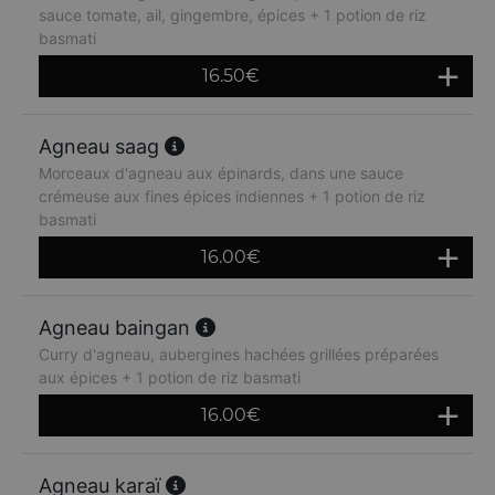
sauce tomate, ail, gingembre, épices + 1 potion de riz
basmati
16.50
€
Agneau saag
Morceaux d'agneau aux épinards, dans une sauce
crémeuse aux fines épices indiennes + 1 potion de riz
basmati
16.00
€
Agneau baingan
Curry d'agneau, aubergines hachées grillées préparées
aux épices + 1 potion de riz basmati
16.00
€
Agneau karaï