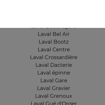
QUARTIERS PROCHES
Laval Avesnière
Laval Beauregard
Laval Bel Air
Laval Bootz
Laval Centre
Laval Crossardière
Laval Dacterie
Laval épinne
Laval Gare
Laval Gravier
Laval Grenoux
Laval Gué d'Orger