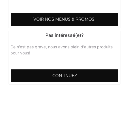
3.50
€
VOIR NOS MENUS & PROMOS!
Pas intéressé(e)?
Ce n'est pas grave, nous avons plein d'autres produits
pour vous!
CONTINUEZ
103, Avenue Robert Buron
53000 Laval
Mentions légales