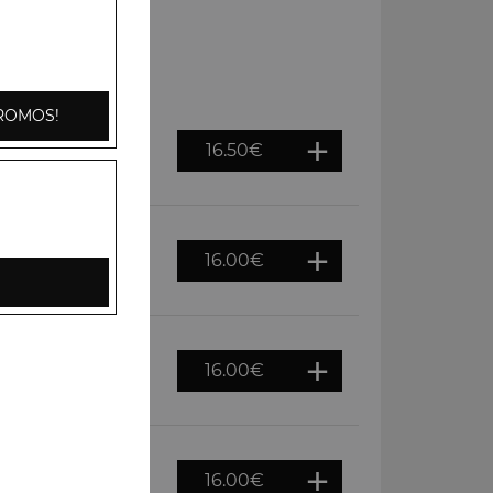
ROMOS!
16.50
€
ervis dans une
on de riz basmati
16.00
€
 à base d'oignons,
16.00
€
es, noix cajou,
16.00
€
une sauce