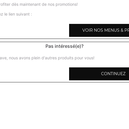
ofiter dès maintenant de nos promotions!
z le lien suivant :
VOIR NOS MENUS & P
Poisson massala
Morceaux de saumon marinés cuits au four tandoor puis s
Pas intéressé(e)?
sauce tomate, ail, gingembre, poivrons, coriandre + 1 poti
ave, nous avons plein d'autres produits pour vous!
Poisson curry
Morceaux de saumon grillés puis préparés dans une sauce
CONTINUEZ
tomates, gingembre, ail + 1 potion de riz basmati
Poisson shahi korma
Morceaux se saumon grillés puis préparés avec des amand
crème fraiche + 1 potion de riz basmati
Poisson madras
Morceaux de saumon grillés marinés puis préparés dans 