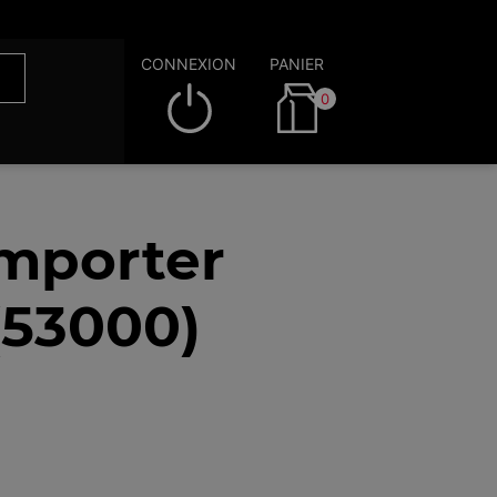
CONNEXION
PANIER
0
emporter
(53000)