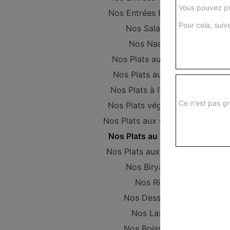
Vous pouvez pr
Nos Entrées Beignets
Pour cela, suive
Nos Salades
Nos Naans
Nos Plats au Poulet
Nos Plats au Boeuf
Nos Plats à l'Agneau
Ce n'est pas gr
Nos Plats végétariens
Nos Plats aux Crevettes
Nos Plats au Poisson
Nos Plats aux Gambas
Nos Biryanis
Nos Riz
Nos Desserts
Nos Lassi
Nos Boissons