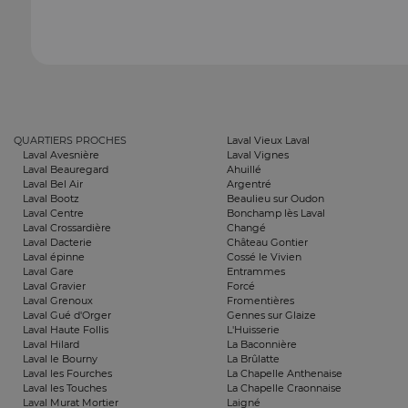
QUARTIERS PROCHES
Laval Vieux Laval
Laval Avesnière
Laval Vignes
Laval Beauregard
Ahuillé
Laval Bel Air
Argentré
Laval Bootz
Beaulieu sur Oudon
Laval Centre
Bonchamp lès Laval
Laval Crossardière
Changé
Laval Dacterie
Château Gontier
Laval épinne
Cossé le Vivien
Laval Gare
Entrammes
Laval Gravier
Forcé
Laval Grenoux
Fromentières
Laval Gué d'Orger
Gennes sur Glaize
Laval Haute Follis
L'Huisserie
Laval Hilard
La Baconnière
Laval le Bourny
La Brûlatte
Laval les Fourches
La Chapelle Anthenaise
Laval les Touches
La Chapelle Craonnaise
Laval Murat Mortier
Laigné