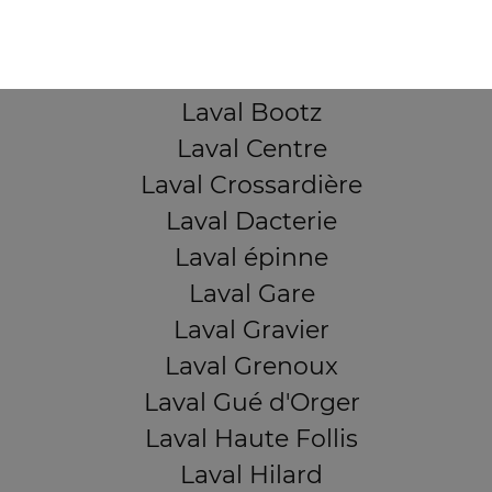
Laval Avesnière
Laval Beauregard
Laval Bel Air
Laval Bootz
Laval Centre
Laval Crossardière
Laval Dacterie
Laval épinne
Laval Gare
Laval Gravier
Laval Grenoux
Laval Gué d'Orger
Laval Haute Follis
Laval Hilard