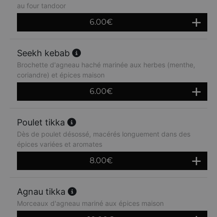
au four tandoor
6.00
€
Seekh kebab
Brochette d'agneau haché marinée aux herbes (menthe,
coriandre) et épices maison
6.00
€
Poulet tikka
Dès de poulet désossé, macérés longuement dans des
épices variées et aromates
8.00
€
Agnau tikka
Morceaux d'agneau mariné aux épices maison