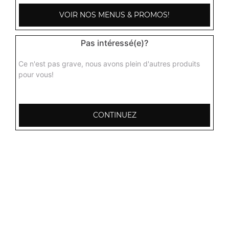
VOIR NOS MENUS & PROMOS!
Pas intéressé(e)?
Ce n'est pas grave, nous avons plein d'autres produits
pour vous!
CONTINUEZ
103, Avenue Robert Buron
53000 Laval
Mentions légales
QUARTIERS PROCHES