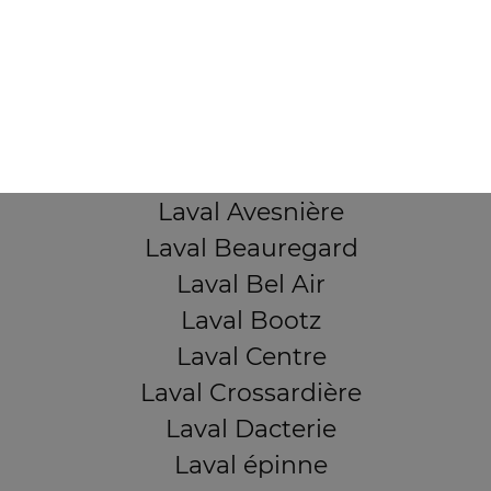
103, Avenue Robert Buron
53000 Laval
Mentions légales
QUARTIERS PROCHES
Laval Avesnière
Laval Beauregard
Laval Bel Air
Laval Bootz
Laval Centre
Laval Crossardière
Laval Dacterie
Laval épinne