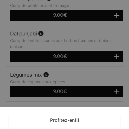
Curry de petits pois et fromage
9.00
€
Dal punjabi
Curry de lentilles jaunes aux herbes fraiches et épices
maison
9.00
€
Légumes mix
Curry de légumes aux épices
9.00
€
Bombay potatoes
Pommes de terre sautées à la sauce curry
Profitez-en!!!
9.00
€