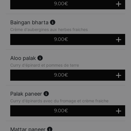
9.00
€
Baingan bharta
Crème d'aubergines aux herbes fraiches
9.00
€
Aloo palak
Curry d'épinard et pommes de terre
9.00
€
Palak paneer
Curry d'épinards avec du fromage et crème fraiche
9.00
€
Mattar paneer