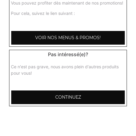
Vous pouvez profiter dès maintenant de nos promotions!
Pour cela, suivez le lien suivant :
Champignons massala
Curry de champignons préparé dans une subile sauce
tomate, gingembre, ail, poivre, coriandre
VOIR NOS MENUS & PROMOS!
9.00
€
Pas intéressé(e)?
Ce n'est pas grave, nous avons plein d'autres produits
pour vous!
CONTINUEZ